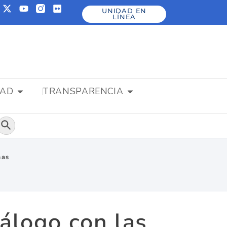
UNIDAD EN
LÍNEA
DAD
TRANSPARENCIA
Botón de búsqueda
mas
álogo con las