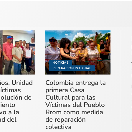
NOTICIAS
REPARACIÓN INTEGRAL
ños, Unidad
Colombia entrega la
íctimas
primera Casa
solución de
Cultural para las
miento
Víctimas del Pueblo
vo a la
Rrom como medida
ad del
de reparación
colectiva