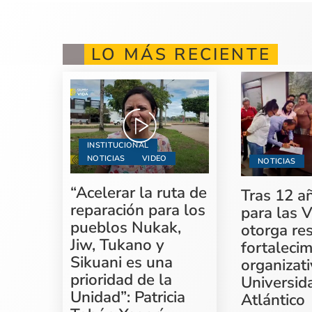
LO MÁS RECIENTE
INSTITUCIONAL
NOTICIAS
VIDEO
NOTICIAS
“Acelerar la ruta de
Tras 12 a
reparación para los
para las V
pueblos Nukak,
otorga re
Jiw, Tukano y
fortaleci
Sikuani es una
organizati
prioridad de la
Universid
Unidad”: Patricia
Atlántico