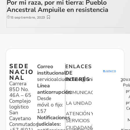
Por mi raza, por mi tierra: Pueblo
Ancestral Ampiuile en resistencia
15 septiembre, 2023
SEDE
Correo
ENLACES
NACIO
institucional:
DE
NAL
servicioalciudadano@unidadvictimas.gov.
INTERÉS
Carrera
Pol
Línea
85D No.
pr
anticorrupción:
COMUNICACIONES
46A – 65
Desde
Complejo
pr
LA UNIDAD
móvil o fijo:
logístico
C
157
San
ATENCIÓN Y
Notificaciones
Cayetano
M
SERVICIOS
judiciales:
Conmutador:
CIUDADANÍA
+57 (601)