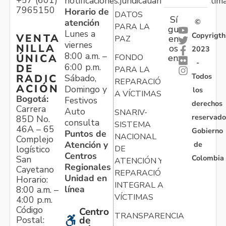
notificaciones.juridicauariv@unidadvictim
7965150
Horario de
DATOS
Sí
atención
©
PARA LA
gu
Lunes a
Copyrigth
VENTA
en
PAZ
viernes
NILLA
os
2023
8:00 a.m. –
ÚNICA
FONDO
en:
-
6:00 p.m.
DE
PARA LA
Todos
RADIC
Sábado,
REPARACIÓN
ACIÓN
Domingo y
los
A VÍCTIMAS
Bogotá:
Festivos
derechos
Carrera
Auto
SNARIV-
reservado
85D No.
consulta
SISTEMA
46A – 65
Gobierno
Puntos de
NACIONAL
Complejo
Atención y
de
logístico
DE
Centros
Colombia
San
ATENCIÓN Y
Regionales
Cayetano
REPARACIÓN
Unidad en
Horario:
INTEGRAL A
línea
8:00 a.m. –
VÍCTIMAS
4:00 p.m.
Código
Centro
TRANSPARENCIA
Postal:
de