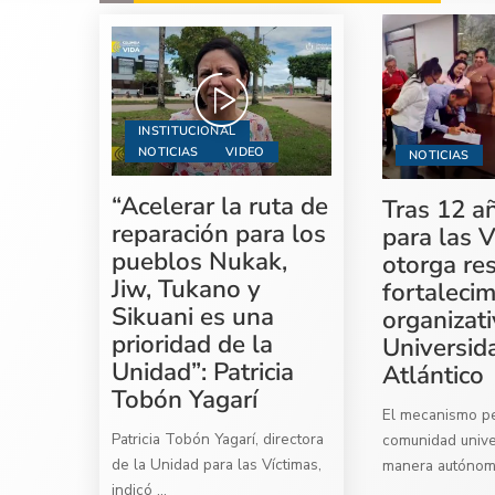
INSTITUCIONAL
NOTICIAS
VIDEO
NOTICIAS
“Acelerar la ruta de
Tras 12 a
reparación para los
para las V
pueblos Nukak,
otorga re
Jiw, Tukano y
fortaleci
Sikuani es una
organizati
prioridad de la
Universid
Unidad”: Patricia
Atlántico
Tobón Yagarí
El mecanismo per
Patricia Tobón Yagarí, directora
comunidad univer
de la Unidad para las Víctimas,
manera autóno
indicó
...