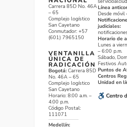
NACIONAL
servicioalci
Carrera 85D No. 46A
Línea antico
– 65
Desde móvil o
Complejo logístico
Notificacion
San Cayetano
judiciales:
Conmutador: +57
notificacione
(601) 7965150
Horario de a
Lunes a viern
– 6:00 p.m.
VENTANILLA
Sábado, Dom
ÚNICA DE
Festivos Aut
RADICACIÓN
Puntos de A
Bogotá:
Carrera 85D
Centros Reg
No. 46A – 65
Unidad en l
Complejo logístico
San Cayetano
Horario: 8:00 a.m. –
Centro d
4:00 p.m.
Código Postal:
111071
Medellín: