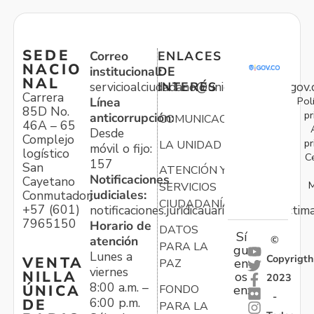
SEDE
Correo
ENLACES
NACIO
institucional:
DE
NAL
servicioalciudadano@unidadvictimas.gov.
INTERÉS
Carrera
Pol
Línea
85D No.
pr
anticorrupción:
COMUNICACIONES
46A – 65
Desde
Complejo
pr
LA UNIDAD
móvil o fijo:
logístico
C
157
San
ATENCIÓN Y
Notificaciones
Cayetano
M
SERVICIOS
judiciales:
Conmutador:
CIUDADANÍA
+57 (601)
notificaciones.juridicauariv@unidadvictim
7965150
Horario de
DATOS
Sí
atención
©
PARA LA
gu
Lunes a
Copyrigth
VENTA
en
PAZ
viernes
NILLA
os
2023
8:00 a.m. –
ÚNICA
FONDO
en:
-
6:00 p.m.
DE
PARA LA