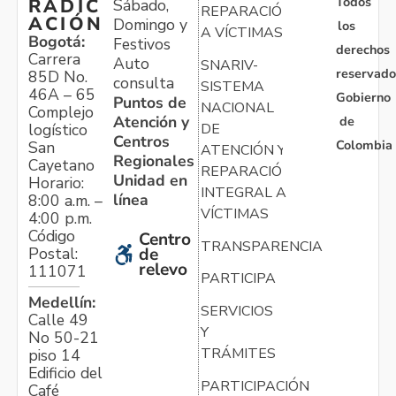
Todos
RADIC
Sábado,
REPARACIÓN
ACIÓN
Domingo y
los
A VÍCTIMAS
Bogotá:
Festivos
derechos
Carrera
Auto
SNARIV-
reservado
85D No.
consulta
SISTEMA
46A – 65
Gobierno
Puntos de
NACIONAL
Complejo
Atención y
de
logístico
DE
Centros
Colombia
San
ATENCIÓN Y
Regionales
Cayetano
REPARACIÓN
Unidad en
Horario:
INTEGRAL A
línea
8:00 a.m. –
VÍCTIMAS
4:00 p.m.
Código
Centro
TRANSPARENCIA
Postal:
de
relevo
111071
PARTICIPA
Medellín:
SERVICIOS
Calle 49
Y
No 50-21
TRÁMITES
piso 14
Edificio del
PARTICIPACIÓN
Café