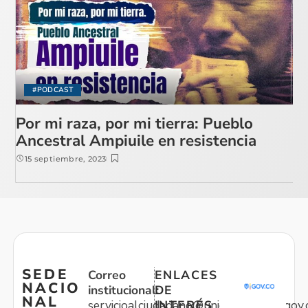
#PODCAST
Por mi raza, por mi tierra: Pueblo
Ancestral Ampiuile en resistencia
15 septiembre, 2023
SEDE
Correo
ENLACES
NACIO
institucional:
DE
NAL
servicioalciudadano@unidadvictimas.gov.
INTERÉS