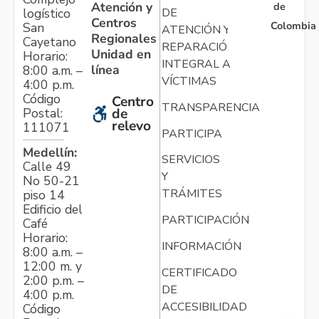
Atención y
de
logístico
DE
Centros
Colombia
San
ATENCIÓN Y
Regionales
Cayetano
REPARACIÓN
Unidad en
Horario:
INTEGRAL A
línea
8:00 a.m. –
VÍCTIMAS
4:00 p.m.
Código
Centro
TRANSPARENCIA
Postal:
de
relevo
111071
PARTICIPA
Medellín:
SERVICIOS
Calle 49
Y
No 50-21
TRÁMITES
piso 14
Edificio del
PARTICIPACIÓN
Café
Horario:
INFORMACIÓN
8:00 a.m. –
12:00 m. y
CERTIFICADO
2:00 p.m. –
DE
4:00 p.m.
ACCESIBILIDAD
Código