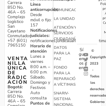
Carrera
Pol
Línea
85D No.
pr
anticorrupción:
COMUNICACIONES
46A – 65
Desde
Complejo
pr
LA UNIDAD
móvil o fijo:
logístico
C
157
San
ATENCIÓN Y
Notificaciones
Cayetano
M
SERVICIOS
judiciales:
Conmutador:
CIUDADANÍA
+57 (601)
notificaciones.juridicauariv@unidadvictim
7965150
Horario de
DATOS
Sí
atención
©
PARA LA
gu
Lunes a
Copyrigth
VENTA
en
PAZ
viernes
NILLA
os
2023
8:00 a.m. –
ÚNICA
FONDO
en:
-
6:00 p.m.
DE
PARA LA
Todos
RADIC
Sábado,
REPARACIÓN
ACIÓN
Domingo y
los
A VÍCTIMAS
Bogotá:
Festivos
derechos
Carrera
Auto
SNARIV-
reservado
85D No.
consulta
SISTEMA
46A – 65
Gobierno
Puntos de
NACIONAL
Complejo