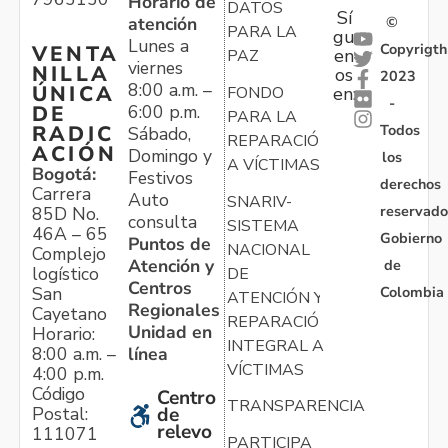
Horario de
DATOS
Sí
atención
©
PARA LA
gu
Lunes a
Copyrigth
VENTA
en
PAZ
viernes
NILLA
os
2023
8:00 a.m. –
ÚNICA
FONDO
en:
-
6:00 p.m.
DE
PARA LA
Todos
RADIC
Sábado,
REPARACIÓN
ACIÓN
Domingo y
los
A VÍCTIMAS
Bogotá:
Festivos
derechos
Carrera
Auto
SNARIV-
reservado
85D No.
consulta
SISTEMA
46A – 65
Gobierno
Puntos de
NACIONAL
Complejo
Atención y
de
logístico
DE
Centros
Colombia
San
ATENCIÓN Y
Regionales
Cayetano
REPARACIÓN
Unidad en
Horario:
INTEGRAL A
línea
8:00 a.m. –
VÍCTIMAS
4:00 p.m.
Código
Centro
TRANSPARENCIA
Postal:
de
relevo
111071
PARTICIPA