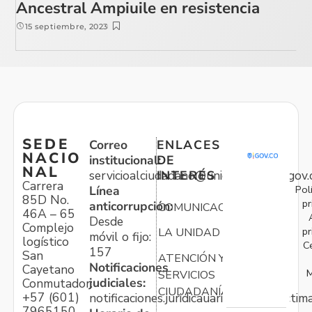
Ancestral Ampiuile en resistencia
15 septiembre, 2023
SEDE
Correo
ENLACES
NACIO
institucional:
DE
NAL
servicioalciudadano@unidadvictimas.gov.
INTERÉS
Carrera
Pol
Línea
85D No.
pr
anticorrupción:
COMUNICACIONES
46A – 65
Desde
Complejo
pr
LA UNIDAD
móvil o fijo:
logístico
C
157
San
ATENCIÓN Y
Notificaciones
Cayetano
M
SERVICIOS
judiciales:
Conmutador:
CIUDADANÍA
+57 (601)
notificaciones.juridicauariv@unidadvictim
7965150