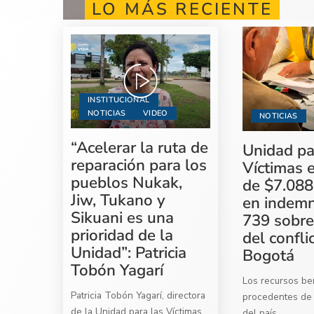
LO MÁS RECIENTE
INSTITUCIONAL
NOTICIAS
VIDEO
NOTICIAS
“Acelerar la ruta de
Unidad pa
reparación para los
Víctimas 
pueblos Nukak,
de $7.088
Jiw, Tukano y
en indemn
Sikuani es una
739 sobre
prioridad de la
del confli
Unidad”: Patricia
Bogotá
Tobón Yagarí
Los recursos ben
Patricia Tobón Yagarí, directora
procedentes de 
de la Unidad para las Víctimas,
del país
...