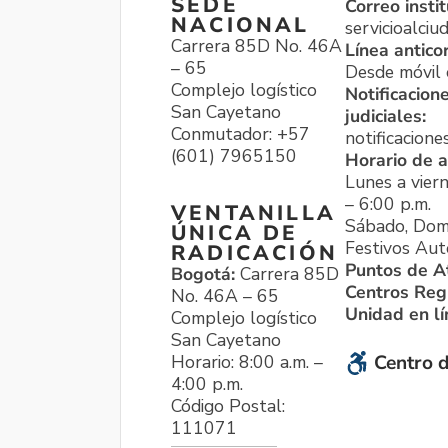
SEDE
Correo instit
NACIONAL
servicioalci
Carrera 85D No. 46A
Línea antico
– 65
Desde móvil o
Complejo logístico
Notificacion
San Cayetano
judiciales:
Conmutador: +57
notificacione
(601) 7965150
Horario de a
Lunes a viern
– 6:00 p.m.
VENTANILLA
Sábado, Dom
ÚNICA DE
Festivos Aut
RADICACIÓN
Puntos de A
Bogotá:
Carrera 85D
Centros Reg
No. 46A – 65
Unidad en l
Complejo logístico
San Cayetano
Horario: 8:00 a.m. –
Centro d
4:00 p.m.
Código Postal:
111071