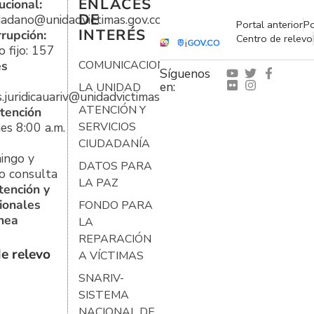
ENLACES
ucional:
DE
udadano@unidadvictimas.gov.co
Portal anterior
Po
INTERÉS
rrupción:
Centro de relevo
 fijo: 157
es
COMUNICACIONES
Síguenos
en:
LA UNIDAD
s.juridicauariv@unidadvictimas.gov.co
ATENCIÓN Y
tención
es 8:00 a.m.
SERVICIOS
CIUDADANÍA
ingo y
DATOS PARA
o consulta
LA PAZ
tención y
ionales
FONDO PARA
ínea
LA
REPARACIÓN
e relevo
A VÍCTIMAS
SNARIV-
SISTEMA
NACIONAL DE