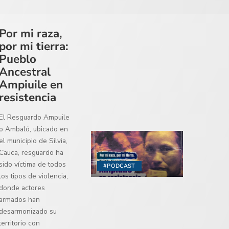
Por mi raza,
por mi tierra:
Pueblo
Ancestral
Ampiuile en
resistencia
El Resguardo Ampuile
o Ambaló, ubicado en
el municipio de Silvia,
Cauca, resguardo ha
sido víctima de todos
#PODCAST
los tipos de violencia,
donde actores
armados han
desarmonizado su
territorio con