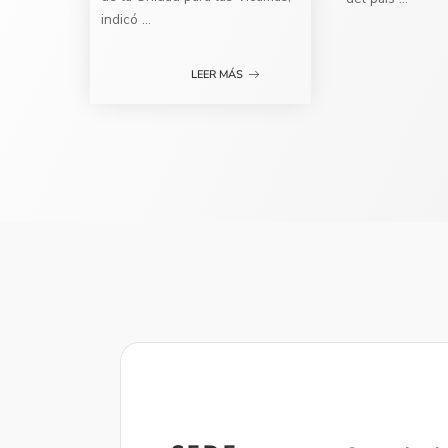
indicó
...
LEER MÁS