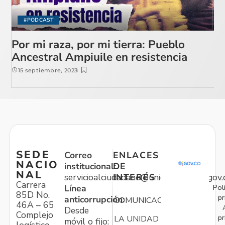
#PODCAST
Por mi raza, por mi tierra: Pueblo
Ancestral Ampiuile en resistencia
15 septiembre, 2023
SEDE
Correo
ENLACES
NACIO
institucional:
DE
NAL
servicioalciudadano@unidadvictimas.gov.
INTERÉS
Carrera
Pol
Línea
85D No.
pr
anticorrupción:
COMUNICACIONES
46A – 65
Desde
Complejo
pr
LA UNIDAD
móvil o fijo: