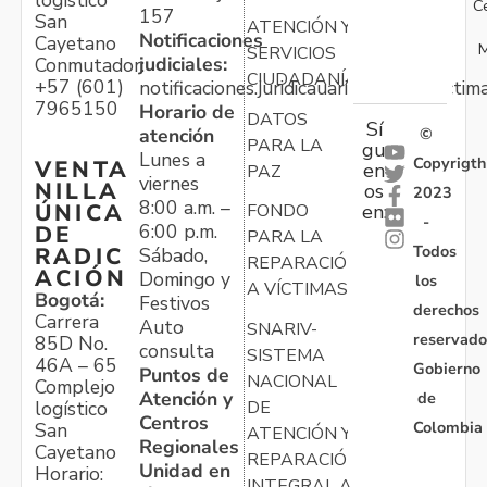
logístico
C
157
San
ATENCIÓN Y
Notificaciones
Cayetano
M
SERVICIOS
judiciales:
Conmutador:
CIUDADANÍA
+57 (601)
notificaciones.juridicauariv@unidadvictim
7965150
Horario de
DATOS
Sí
atención
©
PARA LA
gu
Lunes a
Copyrigth
VENTA
en
PAZ
viernes
NILLA
os
2023
8:00 a.m. –
ÚNICA
FONDO
en:
-
6:00 p.m.
DE
PARA LA
Todos
RADIC
Sábado,
REPARACIÓN
ACIÓN
Domingo y
los
A VÍCTIMAS
Bogotá:
Festivos
derechos
Carrera
Auto
SNARIV-
reservado
85D No.
consulta
SISTEMA
46A – 65
Gobierno
Puntos de
NACIONAL
Complejo
Atención y
de
logístico
DE
Centros
Colombia
San
ATENCIÓN Y
Regionales
Cayetano
REPARACIÓN
Unidad en
Horario:
INTEGRAL A