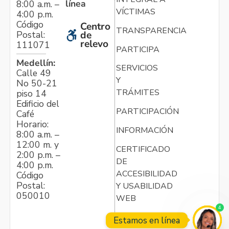
línea
8:00 a.m. –
VÍCTIMAS
4:00 p.m.
Código
Centro
TRANSPARENCIA
Postal:
de
relevo
111071
PARTICIPA
Medellín:
SERVICIOS
Calle 49
Y
No 50-21
TRÁMITES
piso 14
Edificio del
PARTICIPACIÓN
Café
Horario:
INFORMACIÓN
8:00 a.m. –
12:00 m. y
CERTIFICADO
2:00 p.m. –
DE
4:00 p.m.
ACCESIBILIDAD
Código
Postal:
Y USABILIDAD
050010
WEB
4
Estamos en línea