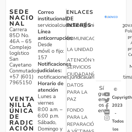
SEDE
Correo
ENLACES
NACIO
institucional:
DE
NAL
servicioalciudadano@unidadvictimas.gov.
INTERÉS
Carrera
Pol
Línea
85D No.
pr
anticorrupción:
COMUNICACIONES
46A – 65
Desde
Complejo
pr
LA UNIDAD
móvil o fijo:
logístico
C
157
San
ATENCIÓN Y
Notificaciones
Cayetano
M
SERVICIOS
judiciales:
Conmutador:
CIUDADANÍA
+57 (601)
notificaciones.juridicauariv@unidadvictim
7965150
Horario de
DATOS
Sí
atención
©
PARA LA
gu
Lunes a
Copyrigth
VENTA
en
PAZ
viernes
NILLA
os
2023
8:00 a.m. –
ÚNICA
FONDO
en:
-
6:00 p.m.
DE
PARA LA
Todos
RADIC
Sábado,
REPARACIÓN
ACIÓN
Domingo y
los
A VÍCTIMAS