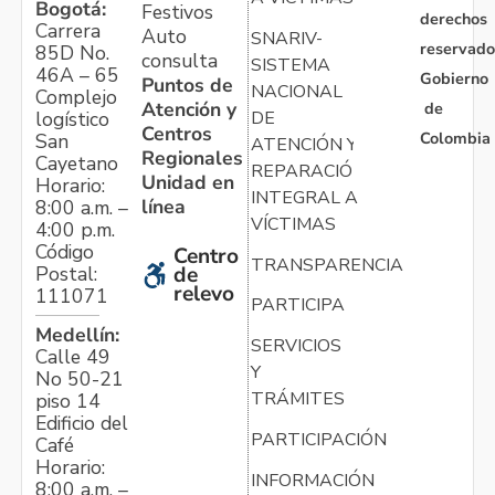
Bogotá:
Festivos
derechos
Carrera
Auto
SNARIV-
reservado
85D No.
consulta
SISTEMA
46A – 65
Gobierno
Puntos de
NACIONAL
Complejo
Atención y
de
logístico
DE
Centros
Colombia
San
ATENCIÓN Y
Regionales
Cayetano
REPARACIÓN
Unidad en
Horario:
INTEGRAL A
línea
8:00 a.m. –
VÍCTIMAS
4:00 p.m.
Código
Centro
TRANSPARENCIA
Postal:
de
relevo
111071
PARTICIPA
Medellín:
SERVICIOS
Calle 49
Y
No 50-21
TRÁMITES
piso 14
Edificio del
PARTICIPACIÓN
Café
Horario:
INFORMACIÓN
8:00 a.m. –