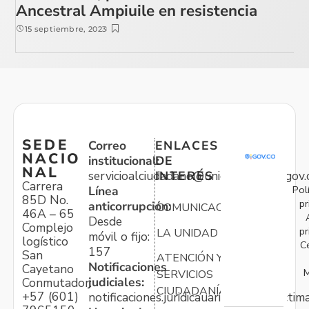
Ancestral Ampiuile en resistencia
15 septiembre, 2023
SEDE
Correo
ENLACES
NACIO
institucional:
DE
NAL
servicioalciudadano@unidadvictimas.gov.
INTERÉS
Carrera
Pol
Línea
85D No.
pr
anticorrupción:
COMUNICACIONES
46A – 65
Desde
Complejo
pr
LA UNIDAD
móvil o fijo:
logístico
C
157
San
ATENCIÓN Y
Notificaciones
Cayetano
M
SERVICIOS
judiciales:
Conmutador:
CIUDADANÍA
+57 (601)
notificaciones.juridicauariv@unidadvictim