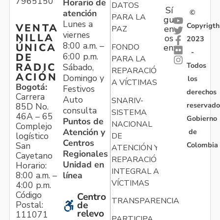
7965150
Horario de
DATOS
Sí
atención
©
PARA LA
gu
Lunes a
Copyrigth
VENTA
en
PAZ
viernes
NILLA
os
2023
8:00 a.m. –
ÚNICA
FONDO
en:
-
6:00 p.m.
DE
PARA LA
Todos
RADIC
Sábado,
REPARACIÓN
ACIÓN
Domingo y
los
A VÍCTIMAS
Bogotá:
Festivos
derechos
Carrera
Auto
SNARIV-
reservado
85D No.
consulta
SISTEMA
46A – 65
Gobierno
Puntos de
NACIONAL
Complejo
Atención y
de
logístico
DE
Centros
Colombia
San
ATENCIÓN Y
Regionales
Cayetano
REPARACIÓN
Unidad en
Horario:
INTEGRAL A
línea
8:00 a.m. –
VÍCTIMAS
4:00 p.m.
Código
Centro
TRANSPARENCIA
Postal:
de
relevo
111071
PARTICIPA