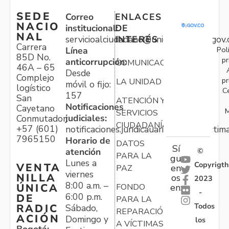
SEDE
Correo
ENLACES
NACIO
institucional:
DE
NAL
servicioalciudadano@unidadvictimas.gov.
INTERÉS
Carrera
Pol
Línea
85D No.
pr
anticorrupción:
COMUNICACIONES
46A – 65
Desde
Complejo
pr
LA UNIDAD
móvil o fijo:
logístico
C
157
San
ATENCIÓN Y
Notificaciones
Cayetano
M
SERVICIOS
judiciales:
Conmutador:
CIUDADANÍA
+57 (601)
notificaciones.juridicauariv@unidadvictim
7965150
Horario de
DATOS
Sí
atención
©
PARA LA
gu
Lunes a
Copyrigth
VENTA
en
PAZ
viernes
NILLA
os
2023
8:00 a.m. –
ÚNICA
FONDO
en:
-
6:00 p.m.
DE
PARA LA
Todos
RADIC
Sábado,
REPARACIÓN
ACIÓN
Domingo y
los
A VÍCTIMAS
Bogotá: