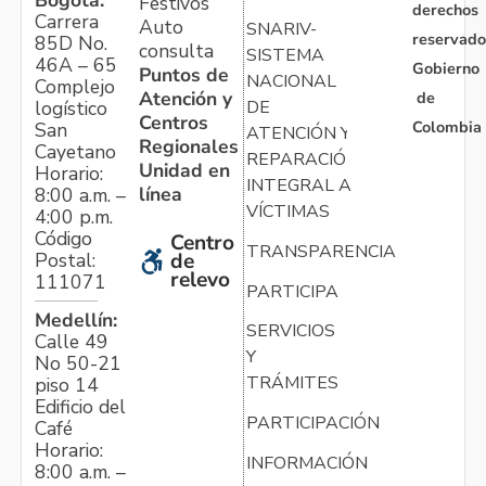
Festivos
derechos
Carrera
Auto
SNARIV-
reservado
85D No.
consulta
SISTEMA
46A – 65
Gobierno
Puntos de
NACIONAL
Complejo
Atención y
de
logístico
DE
Centros
Colombia
San
ATENCIÓN Y
Regionales
Cayetano
REPARACIÓN
Unidad en
Horario:
INTEGRAL A
línea
8:00 a.m. –
VÍCTIMAS
4:00 p.m.
Código
Centro
TRANSPARENCIA
Postal:
de
relevo
111071
PARTICIPA
Medellín:
SERVICIOS
Calle 49
Y
No 50-21
TRÁMITES
piso 14
Edificio del
PARTICIPACIÓN
Café
Horario:
INFORMACIÓN
8:00 a.m. –