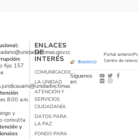
ENLACES
ucional:
DE
udadano@unidadvictimas.gov.co
Portal anterior
Po
INTERÉS
rrupción:
Centro de relevo
 fijo: 157
es
COMUNICACIONES
Síguenos
en:
LA UNIDAD
s.juridicauariv@unidadvictimas.gov.co
ATENCIÓN Y
tención
es 8:00 a.m.
SERVICIOS
CIUDADANÍA
ingo y
DATOS PARA
o consulta
LA PAZ
tención y
ionales
FONDO PARA