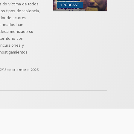
sido víctima de todos
#PODCAST
los tipos de violencia,
donde actores
armados han
desarmonizado su
territorio con
incursiones y
hostigamientos.
15 septiembre, 2023