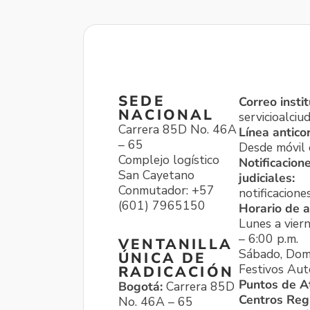
SEDE
Correo instit
NACIONAL
servicioalci
Carrera 85D No. 46A
Línea antico
– 65
Desde móvil o
Complejo logístico
Notificacion
San Cayetano
judiciales:
Conmutador: +57
notificacione
(601) 7965150
Horario de a
Lunes a viern
– 6:00 p.m.
VENTANILLA
Sábado, Dom
ÚNICA DE
Festivos Aut
RADICACIÓN
Puntos de A
Bogotá:
Carrera 85D
Centros Reg
No. 46A – 65