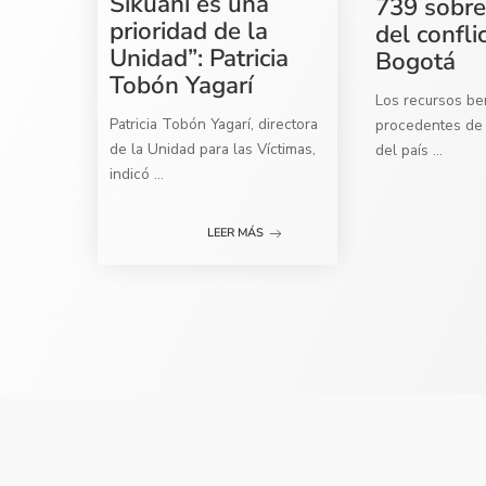
Sikuani es una
739 sobre
prioridad de la
del confli
Unidad”: Patricia
Bogotá
Tobón Yagarí
Los recursos ben
Patricia Tobón Yagarí, directora
procedentes de 
de la Unidad para las Víctimas,
del país
...
indicó
...
LEER MÁS