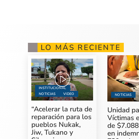
LO MÁS RECIENTE
INSTITUCIONAL
NOTICIAS
VIDEO
NOTICIAS
“Acelerar la ruta de
Unidad pa
reparación para los
Víctimas 
pueblos Nukak,
de $7.088
Jiw, Tukano y
en indemn