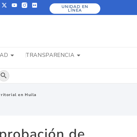
UNIDAD EN
LÍNEA
DAD
TRANSPARENCIA
Botón de búsqueda
itorial en Huila
probación de