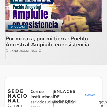
#PODCAST
Por mi raza, por mi tierra: Pueblo
Ancestral Ampiuile en resistencia
15 septiembre, 2023
SEDE
Correo
ENLACES
NACIO
institucional:
DE
NAL
servicioalciudadano@unidadvictimas.gov.
INTERÉS
Carrera
Pol