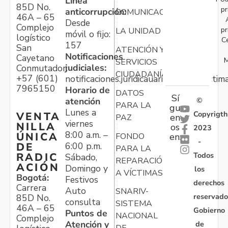
Línea
85D No.
pr
anticorrupción:
COMUNICACIONES
46A – 65
Desde
Complejo
pr
LA UNIDAD
móvil o fijo:
logístico
C
157
San
ATENCIÓN Y
Notificaciones
Cayetano
M
SERVICIOS
judiciales:
Conmutador:
CIUDADANÍA
+57 (601)
notificaciones.juridicauariv@unidadvictim
7965150
Horario de
DATOS
Sí
atención
©
PARA LA
gu
Lunes a
Copyrigth
VENTA
en
PAZ
viernes
NILLA
os
2023
8:00 a.m. –
ÚNICA
FONDO
en:
-
6:00 p.m.
DE
PARA LA
Todos
RADIC
Sábado,
REPARACIÓN
ACIÓN
Domingo y
los
A VÍCTIMAS
Bogotá:
Festivos
derechos
Carrera
Auto
SNARIV-
reservado
85D No.
consulta
SISTEMA
46A – 65
Gobierno
Puntos de
NACIONAL
Complejo
Atención y
de