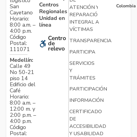
logístico
DE
Centros
Colombia
San
ATENCIÓN Y
Regionales
Cayetano
REPARACIÓN
Unidad en
Horario:
INTEGRAL A
línea
8:00 a.m. –
VÍCTIMAS
4:00 p.m.
Código
Centro
TRANSPARENCIA
Postal:
de
relevo
111071
PARTICIPA
Medellín:
SERVICIOS
Calle 49
Y
No 50-21
TRÁMITES
piso 14
Edificio del
PARTICIPACIÓN
Café
Horario:
INFORMACIÓN
8:00 a.m. –
12:00 m. y
CERTIFICADO
2:00 p.m. –
DE
4:00 p.m.
ACCESIBILIDAD
Código
Postal:
Y USABILIDAD