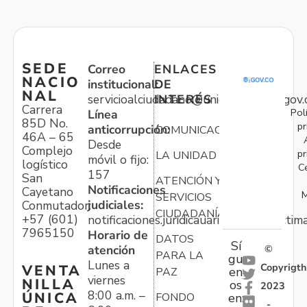
SEDE
Correo
ENLACES
NACIO
institucional:
DE
NAL
servicioalciudadano@unidadvictimas.gov.
INTERÉS
Carrera
Pol
Línea
85D No.
pr
anticorrupción:
COMUNICACIONES
46A – 65
Desde
Complejo
pr
LA UNIDAD
móvil o fijo:
logístico
C
157
San
ATENCIÓN Y
Notificaciones
Cayetano
M
SERVICIOS
judiciales:
Conmutador:
CIUDADANÍA
+57 (601)
notificaciones.juridicauariv@unidadvictim
7965150
Horario de
DATOS
Sí
atención
©
PARA LA
gu
Lunes a
Copyrigth
VENTA
en
PAZ
viernes
NILLA
os
2023
8:00 a.m. –
ÚNICA
FONDO
en:
-