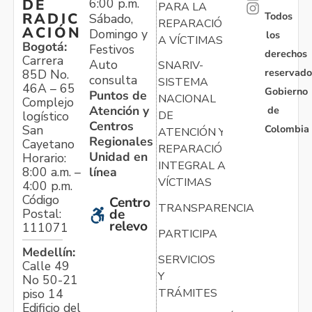
6:00 p.m.
DE
PARA LA
Todos
RADIC
Sábado,
REPARACIÓN
ACIÓN
Domingo y
los
A VÍCTIMAS
Bogotá:
Festivos
derechos
Carrera
Auto
SNARIV-
reservado
85D No.
consulta
SISTEMA
46A – 65
Gobierno
Puntos de
NACIONAL
Complejo
Atención y
de
logístico
DE
Centros
Colombia
San
ATENCIÓN Y
Regionales
Cayetano
REPARACIÓN
Unidad en
Horario:
INTEGRAL A
línea
8:00 a.m. –
VÍCTIMAS
4:00 p.m.
Código
Centro
TRANSPARENCIA
Postal:
de
relevo
111071
PARTICIPA
Medellín:
SERVICIOS
Calle 49
Y
No 50-21
TRÁMITES
piso 14
Edificio del