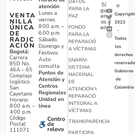
DATOS
Sí
atención
©
PARA LA
gu
Lunes a
Copyrigth
VENTA
en
PAZ
viernes
NILLA
os
2023
8:00 a.m. –
ÚNICA
FONDO
en:
-
6:00 p.m.
DE
PARA LA
Todos
RADIC
Sábado,
REPARACIÓN
ACIÓN
Domingo y
los
A VÍCTIMAS
Bogotá:
Festivos
derechos
Carrera
Auto
SNARIV-
reservado
85D No.
consulta
SISTEMA
46A – 65
Gobierno
Puntos de
NACIONAL
Complejo
Atención y
de
logístico
DE
Centros
Colombia
San
ATENCIÓN Y
Regionales
Cayetano
REPARACIÓN
Unidad en
Horario:
INTEGRAL A
línea
8:00 a.m. –
VÍCTIMAS
4:00 p.m.
Código
Centro
TRANSPARENCIA
Postal:
de
relevo
111071
PARTICIPA