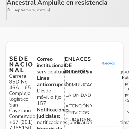
Ancestral Ampiuile en resistencia
15 septiembre, 2023
SEDE
Correo
ENLACES
NACIO
institucional:
DE
NAL
servicioalciudadano@unidadvictimas.gov.
INTERÉS
Carrera
Pol
Línea
85D No.
pr
anticorrupción:
COMUNICACIONES
46A – 65
Desde
Complejo
pr
LA UNIDAD
móvil o fijo:
logístico
C
157
San
ATENCIÓN Y
Notificaciones
Cayetano
M
SERVICIOS
judiciales:
Conmutador:
CIUDADANÍA
+57 (601)
notificaciones.juridicauariv@unidadvictim
7965150
Horario de