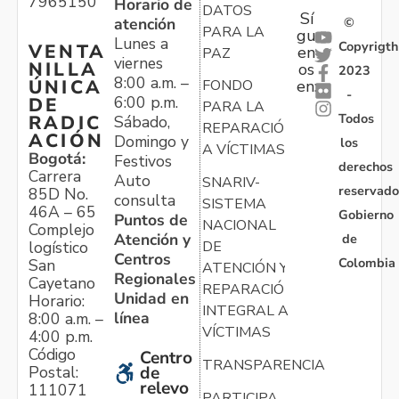
7965150
Horario de
DATOS
Sí
atención
©
PARA LA
gu
Lunes a
Copyrigth
VENTA
en
PAZ
viernes
NILLA
os
2023
8:00 a.m. –
ÚNICA
FONDO
en:
-
6:00 p.m.
DE
PARA LA
Todos
RADIC
Sábado,
REPARACIÓN
ACIÓN
Domingo y
los
A VÍCTIMAS
Bogotá:
Festivos
derechos
Carrera
Auto
SNARIV-
reservado
85D No.
consulta
SISTEMA
46A – 65
Gobierno
Puntos de
NACIONAL
Complejo
Atención y
de
logístico
DE
Centros
Colombia
San
ATENCIÓN Y
Regionales
Cayetano
REPARACIÓN
Unidad en
Horario:
INTEGRAL A
línea
8:00 a.m. –
VÍCTIMAS
4:00 p.m.
Código
Centro
TRANSPARENCIA
Postal:
de
relevo
111071
PARTICIPA