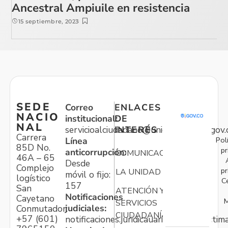
Ancestral Ampiuile en resistencia
15 septiembre, 2023
SEDE
Correo
ENLACES
NACIO
institucional:
DE
NAL
servicioalciudadano@unidadvictimas.gov.
INTERÉS
Carrera
Pol
Línea
85D No.
pr
anticorrupción:
COMUNICACIONES
46A – 65
Desde
Complejo
pr
LA UNIDAD
móvil o fijo:
logístico
C
157
San
ATENCIÓN Y
Notificaciones
Cayetano
M
SERVICIOS
judiciales:
Conmutador:
CIUDADANÍA
+57 (601)
notificaciones.juridicauariv@unidadvictim