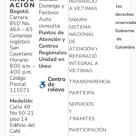
REPARACIÓN
ACIÓN
Domingo y
los
A VÍCTIMAS
Bogotá:
Festivos
derechos
Carrera
Auto
SNARIV-
reservado
85D No.
consulta
SISTEMA
46A – 65
Gobierno
Puntos de
NACIONAL
Complejo
Atención y
de
logístico
DE
Centros
Colombia
San
ATENCIÓN Y
Regionales
Cayetano
REPARACIÓN
Unidad en
Horario:
INTEGRAL A
línea
8:00 a.m. –
VÍCTIMAS
4:00 p.m.
Código
Centro
TRANSPARENCIA
Postal:
de
relevo
111071
PARTICIPA
Medellín:
SERVICIOS
Calle 49
Y
No 50-21
TRÁMITES
piso 14
Edificio del
PARTICIPACIÓN
Café