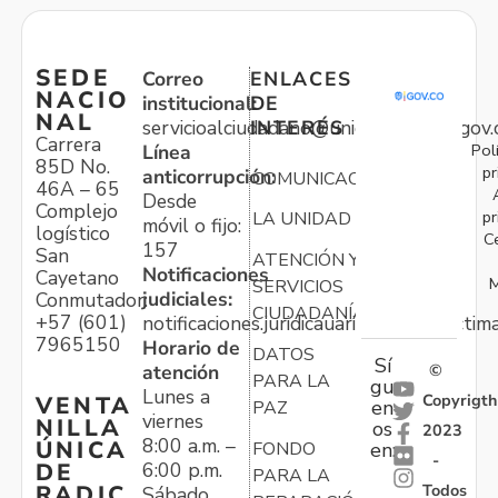
SEDE
Correo
ENLACES
NACIO
institucional:
DE
NAL
servicioalciudadano@unidadvictimas.gov.
INTERÉS
Carrera
Pol
Línea
85D No.
pr
anticorrupción:
COMUNICACIONES
46A – 65
Desde
Complejo
pr
LA UNIDAD
móvil o fijo:
logístico
C
157
San
ATENCIÓN Y
Notificaciones
Cayetano
M
SERVICIOS
judiciales:
Conmutador:
CIUDADANÍA
+57 (601)
notificaciones.juridicauariv@unidadvictim
7965150
Horario de
DATOS
Sí
atención
©
PARA LA
gu
Lunes a
Copyrigth
VENTA
en
PAZ
viernes
NILLA
os
2023
8:00 a.m. –
ÚNICA
FONDO
en:
-
6:00 p.m.
DE
PARA LA
Todos
RADIC
Sábado,