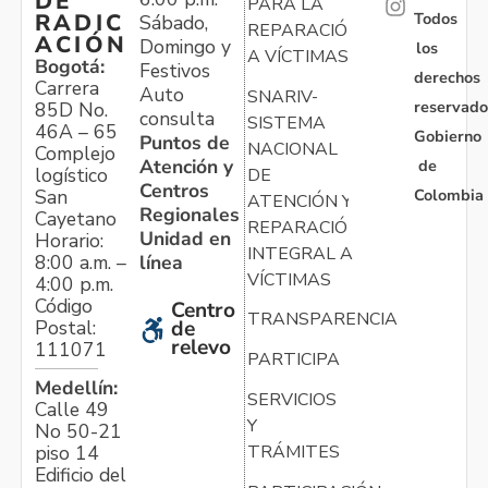
DE
PARA LA
Todos
RADIC
Sábado,
REPARACIÓN
ACIÓN
Domingo y
los
A VÍCTIMAS
Bogotá:
Festivos
derechos
Carrera
Auto
SNARIV-
reservado
85D No.
consulta
SISTEMA
46A – 65
Gobierno
Puntos de
NACIONAL
Complejo
Atención y
de
logístico
DE
Centros
Colombia
San
ATENCIÓN Y
Regionales
Cayetano
REPARACIÓN
Unidad en
Horario:
INTEGRAL A
línea
8:00 a.m. –
VÍCTIMAS
4:00 p.m.
Código
Centro
TRANSPARENCIA
Postal:
de
relevo
111071
PARTICIPA
Medellín:
SERVICIOS
Calle 49
Y
No 50-21
TRÁMITES
piso 14
Edificio del