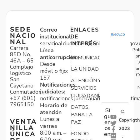
SEDE
Correo
ENLACES
NACIO
institucional:
DE
NAL
servicioalciudadano@unidadvictimas.gov.
INTERÉS
Carrera
Pol
Línea
85D No.
pr
anticorrupción:
COMUNICACIONES
46A – 65
Desde
Complejo
pr
LA UNIDAD
móvil o fijo:
logístico
C
157
San
ATENCIÓN Y
Notificaciones
Cayetano
M
SERVICIOS
judiciales:
Conmutador:
CIUDADANÍA
+57 (601)
notificaciones.juridicauariv@unidadvictim
7965150
Horario de
DATOS
Sí
atención
©
PARA LA
gu
Lunes a
Copyrigth
VENTA
en
PAZ
viernes
NILLA
os
2023
8:00 a.m. –
ÚNICA
FONDO
en:
-
6:00 p.m.