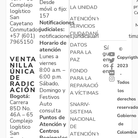
Desde
Complejo
pr
LA UNIDAD
móvil o fijo:
logístico
C
157
San
ATENCIÓN Y
Notificaciones
Cayetano
M
SERVICIOS
judiciales:
Conmutador:
CIUDADANÍA
+57 (601)
notificaciones.juridicauariv@unidadvictim
7965150
Horario de
DATOS
Sí
atención
©
PARA LA
gu
Lunes a
Copyrigth
VENTA
en
PAZ
viernes
NILLA
os
2023
8:00 a.m. –
ÚNICA
FONDO
en:
-
6:00 p.m.
DE
PARA LA
Todos
RADIC
Sábado,
REPARACIÓN
ACIÓN
Domingo y
los
A VÍCTIMAS
Bogotá:
Festivos
derechos
Carrera
Auto
SNARIV-
reservado
85D No.
consulta
SISTEMA
46A – 65
Gobierno
Puntos de
NACIONAL
Complejo
Atención y
de
logístico
DE
Centros
Colombia
San
ATENCIÓN Y
Regionales