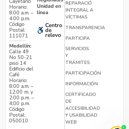
Cayetano
REPARACIÓN
Unidad en
Horario:
INTEGRAL A
línea
8:00 a.m. –
VÍCTIMAS
4:00 p.m.
Código
Centro
TRANSPARENCIA
Postal:
de
relevo
111071
PARTICIPA
Medellín:
SERVICIOS
Calle 49
Y
No 50-21
TRÁMITES
piso 14
Edificio del
PARTICIPACIÓN
Café
Horario:
INFORMACIÓN
8:00 a.m. –
12:00 m. y
CERTIFICADO
2:00 p.m. –
DE
4:00 p.m.
ACCESIBILIDAD
Código
Postal:
Y USABILIDAD
050010
WEB
4