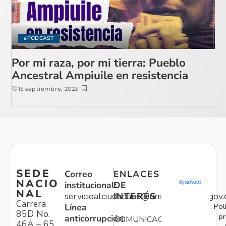
#PODCAST
Por mi raza, por mi tierra: Pueblo
Ancestral Ampiuile en resistencia
15 septiembre, 2023
SEDE
Correo
ENLACES
NACIO
institucional:
DE
NAL
servicioalciudadano@unidadvictimas.gov.
INTERÉS
Carrera
Pol
Línea
85D No.
pr
anticorrupción:
COMUNICACIONES
46A – 65