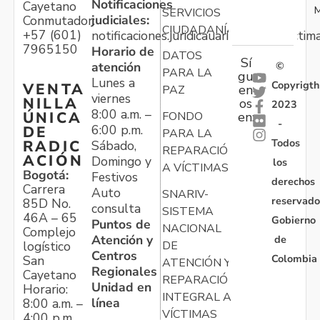
Notificaciones
Cayetano
M
SERVICIOS
judiciales:
Conmutador:
CIUDADANÍA
+57 (601)
notificaciones.juridicauariv@unidadvictim
7965150
Horario de
DATOS
Sí
atención
©
PARA LA
gu
Lunes a
Copyrigth
VENTA
en
PAZ
viernes
NILLA
os
2023
8:00 a.m. –
ÚNICA
FONDO
en:
-
6:00 p.m.
DE
PARA LA
Todos
RADIC
Sábado,
REPARACIÓN
ACIÓN
Domingo y
los
A VÍCTIMAS
Bogotá:
Festivos
derechos
Carrera
Auto
SNARIV-
reservado
85D No.
consulta
SISTEMA
46A – 65
Gobierno
Puntos de
NACIONAL
Complejo
Atención y
de
logístico
DE
Centros
Colombia
San
ATENCIÓN Y
Regionales
Cayetano
REPARACIÓN
Unidad en
Horario:
INTEGRAL A
línea
8:00 a.m. –
VÍCTIMAS
4:00 p.m.