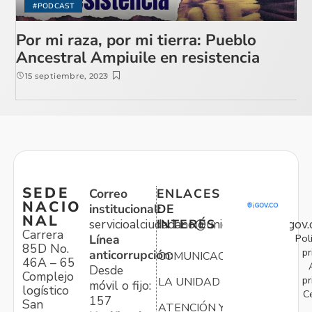
#PODCAST
Por mi raza, por mi tierra: Pueblo
Ancestral Ampiuile en resistencia
15 septiembre, 2023
SEDE
Correo
ENLACES
NACIO
institucional:
DE
NAL
servicioalciudadano@unidadvictimas.gov.
INTERÉS
Carrera
Pol
Línea
85D No.
pr
anticorrupción:
COMUNICACIONES
46A – 65
Desde
Complejo
pr
LA UNIDAD
móvil o fijo:
logístico
C
157
San
ATENCIÓN Y