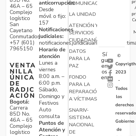
pr
anticorrupción:
COMUNICACIONES
46A – 65
Desde
Complejo
pr
LA UNIDAD
móvil o fijo:
logístico
C
157
San
ATENCIÓN Y
Notificaciones
Cayetano
M
SERVICIOS
judiciales:
Conmutador:
CIUDADANÍA
+57 (601)
notificaciones.juridicauariv@unidadvictim
7965150
Horario de
DATOS
Sí
atención
©
PARA LA
gu
Lunes a
Copyrigth
VENTA
en
PAZ
viernes
NILLA
os
2023
8:00 a.m. –
ÚNICA
FONDO
en:
-
6:00 p.m.
DE
PARA LA
Todos
RADIC
Sábado,
REPARACIÓN
ACIÓN
Domingo y
los
A VÍCTIMAS
Bogotá:
Festivos
derechos
Carrera
Auto
SNARIV-
reservado
85D No.
consulta
SISTEMA
46A – 65
Gobierno
Puntos de
NACIONAL
Complejo
Atención y
de
logístico
DE