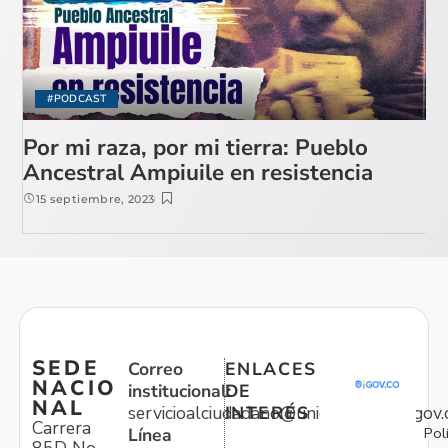
#PODCAST
Por mi raza, por mi tierra: Pueblo
Ancestral Ampiuile en resistencia
15 septiembre, 2023
SEDE
Correo
ENLACES
NACIO
institucional:
DE
NAL
servicioalciudadano@unidadvictimas.gov.
INTERÉS
Carrera
Pol
Línea
85D No.