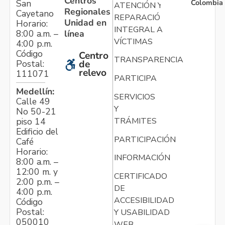
Centros
Colombia
San
ATENCIÓN Y
Regionales
Cayetano
REPARACIÓN
Unidad en
Horario:
INTEGRAL A
línea
8:00 a.m. –
VÍCTIMAS
4:00 p.m.
Código
Centro
TRANSPARENCIA
Postal:
de
relevo
111071
PARTICIPA
Medellín:
SERVICIOS
Calle 49
Y
No 50-21
TRÁMITES
piso 14
Edificio del
PARTICIPACIÓN
Café
Horario:
INFORMACIÓN
8:00 a.m. –
12:00 m. y
CERTIFICADO
2:00 p.m. –
DE
4:00 p.m.
ACCESIBILIDAD
Código
Postal:
Y USABILIDAD
050010
WEB