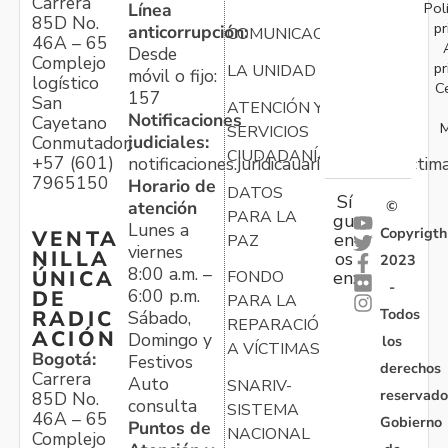
Carrera
Pol
Línea
85D No.
pr
anticorrupción:
COMUNICACIONES
46A – 65
Desde
Complejo
pr
LA UNIDAD
móvil o fijo:
logístico
C
157
San
ATENCIÓN Y
Notificaciones
Cayetano
M
SERVICIOS
judiciales:
Conmutador:
CIUDADANÍA
+57 (601)
notificaciones.juridicauariv@unidadvictim
7965150
Horario de
DATOS
Sí
atención
©
PARA LA
gu
Lunes a
Copyrigth
VENTA
en
PAZ
viernes
NILLA
os
2023
8:00 a.m. –
ÚNICA
FONDO
en:
-
6:00 p.m.
DE
PARA LA
Todos
RADIC
Sábado,
REPARACIÓN
ACIÓN
Domingo y
los
A VÍCTIMAS
Bogotá:
Festivos
derechos
Carrera
Auto
SNARIV-
reservado
85D No.
consulta
SISTEMA
46A – 65
Gobierno
Puntos de
NACIONAL
Complejo