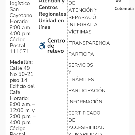
Atención y
de
logístico
DE
Centros
Colombia
San
ATENCIÓN Y
Regionales
Cayetano
REPARACIÓN
Unidad en
Horario:
INTEGRAL A
línea
8:00 a.m. –
VÍCTIMAS
4:00 p.m.
Código
Centro
TRANSPARENCIA
Postal:
de
relevo
111071
PARTICIPA
Medellín:
SERVICIOS
Calle 49
Y
No 50-21
TRÁMITES
piso 14
Edificio del
PARTICIPACIÓN
Café
Horario:
INFORMACIÓN
8:00 a.m. –
12:00 m. y
CERTIFICADO
2:00 p.m. –
DE
4:00 p.m.
ACCESIBILIDAD
Código
Postal:
Y USABILIDAD