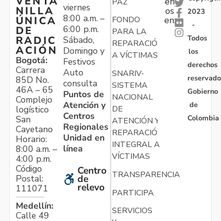
VENTA
en
PAZ
viernes
NILLA
os
2023
8:00 a.m. –
ÚNICA
FONDO
en:
-
6:00 p.m.
DE
PARA LA
Todos
RADIC
Sábado,
REPARACIÓN
ACIÓN
Domingo y
los
A VÍCTIMAS
Bogotá:
Festivos
derechos
Carrera
Auto
SNARIV-
reservado
85D No.
consulta
SISTEMA
46A – 65
Gobierno
Puntos de
NACIONAL
Complejo
Atención y
de
logístico
DE
Centros
Colombia
San
ATENCIÓN Y
Regionales
Cayetano
REPARACIÓN
Unidad en
Horario:
INTEGRAL A
línea
8:00 a.m. –
VÍCTIMAS
4:00 p.m.
Código
Centro
TRANSPARENCIA
Postal:
de
relevo
111071
PARTICIPA
Medellín:
SERVICIOS
Calle 49