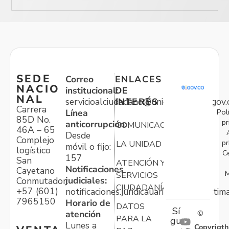
SEDE
Correo
ENLACES
NACIO
institucional:
DE
NAL
servicioalciudadano@unidadvictimas.gov.
INTERÉS
Carrera
Pol
Línea
85D No.
pr
anticorrupción:
COMUNICACIONES
46A – 65
Desde
Complejo
pr
LA UNIDAD
móvil o fijo:
logístico
C
157
San
ATENCIÓN Y
Notificaciones
Cayetano
M
SERVICIOS
judiciales:
Conmutador:
CIUDADANÍA
+57 (601)
notificaciones.juridicauariv@unidadvictim
7965150
Horario de
DATOS
Sí
atención
©
PARA LA
gu
Lunes a
Copyrigth