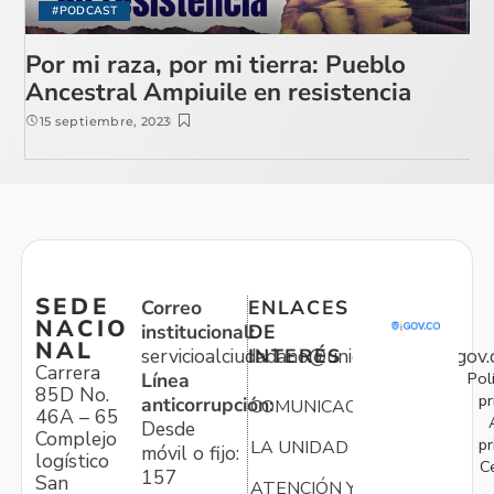
#PODCAST
Por mi raza, por mi tierra: Pueblo
Ancestral Ampiuile en resistencia
15 septiembre, 2023
SEDE
Correo
ENLACES
NACIO
institucional:
DE
NAL
servicioalciudadano@unidadvictimas.gov.
INTERÉS
Carrera
Pol
Línea
85D No.
pr
anticorrupción:
COMUNICACIONES
46A – 65
Desde
Complejo
pr
LA UNIDAD
móvil o fijo:
logístico
C
157
San
ATENCIÓN Y