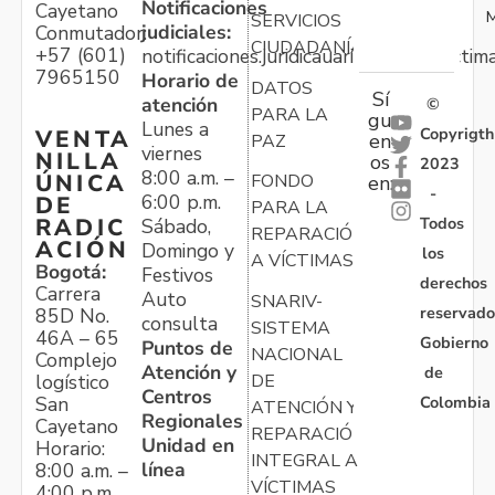
Notificaciones
Cayetano
M
SERVICIOS
judiciales:
Conmutador:
CIUDADANÍA
+57 (601)
notificaciones.juridicauariv@unidadvictim
7965150
Horario de
DATOS
Sí
atención
©
PARA LA
gu
Lunes a
Copyrigth
VENTA
en
PAZ
viernes
NILLA
os
2023
8:00 a.m. –
ÚNICA
FONDO
en:
-
6:00 p.m.
DE
PARA LA
Todos
RADIC
Sábado,
REPARACIÓN
ACIÓN
Domingo y
los
A VÍCTIMAS
Bogotá:
Festivos
derechos
Carrera
Auto
SNARIV-
reservado
85D No.
consulta
SISTEMA
46A – 65
Gobierno
Puntos de
NACIONAL
Complejo
Atención y
de
logístico
DE
Centros
Colombia
San
ATENCIÓN Y
Regionales
Cayetano
REPARACIÓN
Unidad en
Horario:
INTEGRAL A
línea
8:00 a.m. –
VÍCTIMAS
4:00 p.m.