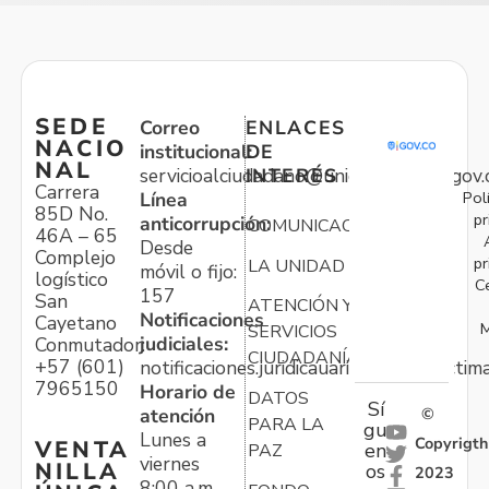
SEDE
Correo
ENLACES
NACIO
institucional:
DE
NAL
servicioalciudadano@unidadvictimas.gov.
INTERÉS
Carrera
Pol
Línea
85D No.
pr
anticorrupción:
COMUNICACIONES
46A – 65
Desde
Complejo
pr
LA UNIDAD
móvil o fijo:
logístico
C
157
San
ATENCIÓN Y
Notificaciones
Cayetano
M
SERVICIOS
judiciales:
Conmutador:
CIUDADANÍA
+57 (601)
notificaciones.juridicauariv@unidadvictim
7965150
Horario de
DATOS
Sí
atención
©
PARA LA
gu
Lunes a
Copyrigth
VENTA
en
PAZ
viernes
NILLA
os
2023
8:00 a.m. –