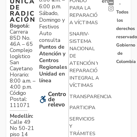
ÚNICA
FONDO
en:
-
6:00 p.m.
DE
PARA LA
Todos
RADIC
Sábado,
REPARACIÓN
ACIÓN
Domingo y
los
A VÍCTIMAS
Bogotá:
Festivos
derechos
Carrera
Auto
SNARIV-
reservado
85D No.
consulta
SISTEMA
46A – 65
Gobierno
Puntos de
NACIONAL
Complejo
Atención y
de
logístico
DE
Centros
Colombia
San
ATENCIÓN Y
Regionales
Cayetano
REPARACIÓN
Unidad en
Horario:
INTEGRAL A
línea
8:00 a.m. –
VÍCTIMAS
4:00 p.m.
Código
Centro
TRANSPARENCIA
Postal:
de
relevo
111071
PARTICIPA
Medellín:
SERVICIOS
Calle 49
Y
No 50-21
TRÁMITES
piso 14