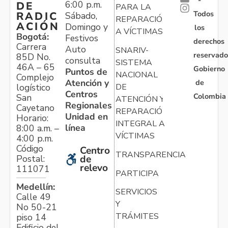
-
6:00 p.m.
DE
PARA LA
Todos
RADIC
Sábado,
REPARACIÓN
ACIÓN
Domingo y
los
A VÍCTIMAS
Bogotá:
Festivos
derechos
Carrera
Auto
SNARIV-
reservado
85D No.
consulta
SISTEMA
46A – 65
Gobierno
Puntos de
NACIONAL
Complejo
Atención y
de
logístico
DE
Centros
Colombia
San
ATENCIÓN Y
Regionales
Cayetano
REPARACIÓN
Unidad en
Horario:
INTEGRAL A
línea
8:00 a.m. –
VÍCTIMAS
4:00 p.m.
Código
Centro
TRANSPARENCIA
Postal:
de
relevo
111071
PARTICIPA
Medellín:
SERVICIOS
Calle 49
Y
No 50-21
TRÁMITES
piso 14
Edificio del