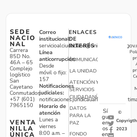
SEDE
Correo
ENLACES
NACIO
institucional:
DE
NAL
servicioalciudadano@unidadvictimas.gov.
INTERÉS
Carrera
Pol
Línea
85D No.
pr
anticorrupción:
COMUNICACIONES
46A – 65
Desde
Complejo
pr
LA UNIDAD
móvil o fijo:
logístico
C
157
San
ATENCIÓN Y
Notificaciones
Cayetano
M
SERVICIOS
judiciales:
Conmutador:
CIUDADANÍA
+57 (601)
notificaciones.juridicauariv@unidadvictim
7965150
Horario de
DATOS
Sí
atención
©
PARA LA
gu
Lunes a
Copyrigth
VENTA
en
PAZ
viernes
NILLA
os
2023
8:00 a.m. –
ÚNICA
FONDO
en: