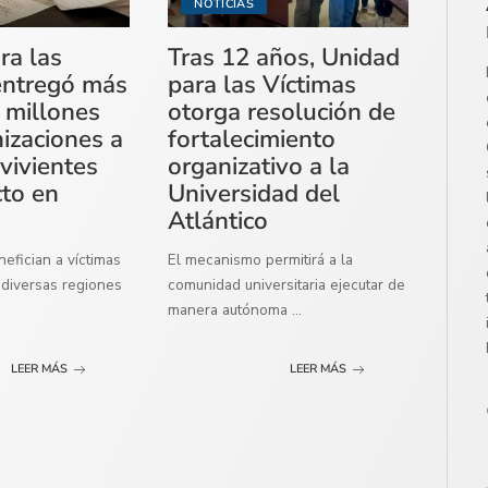
NOTICIAS
ra las
Tras 12 años, Unidad
entregó más
para las Víctimas
 millones
otorga resolución de
izaciones a
fortalecimiento
vivientes
organizativo a la
cto en
Universidad del
Atlántico
efician a víctimas
El mecanismo permitirá a la
diversas regiones
comunidad universitaria ejecutar de
manera autónoma
...
LEER MÁS
LEER MÁS