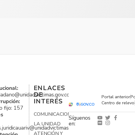
ENLACES
ucional:
DE
udadano@unidadvictimas.gov.co
Portal anterior
Po
INTERÉS
rrupción:
Centro de relevo
 fijo: 157
es
COMUNICACIONES
Síguenos
en:
LA UNIDAD
s.juridicauariv@unidadvictimas.gov.co
ATENCIÓN Y
tención