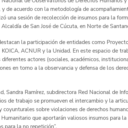
d Nacional de Observatorios de Derechos Humanos y 
 y de acuerdo con la metodología de acompañamient
izó una sesión de recolección de insumos para la for
a Alcaldía de San José de Cúcuta, en Norte de Santan
destacan la participación de entidades como Proyect
 KOICA, ACNUR y la Unidad. En este espacio de traba
diferentes actores (sociales, académicos, institucion
iones en torno a la observancia y defensa de los der
ad, Sandra Ramírez, subdirectora Red Nacional de Info
os de trabajo se promueven el intercambio y la articu
 y coyunturales sobre violaciones de derechos humanos
 Humanitario que aportarán valiosos insumos para la 
s para la no repetición”.