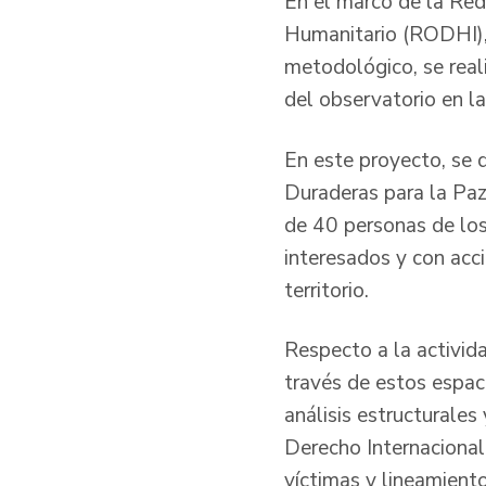
En el marco de la Re
Humanitario (RODHI),
metodológico, se real
del observatorio en l
En este proyecto, se 
Duraderas para la Paz
de 40 personas de los 
interesados y con acc
territorio.
Respecto a la activid
través de estos espaci
análisis estructurales
Derecho Internacional
víctimas y lineamiento