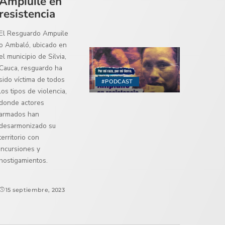
Ampiuile en
resistencia
El Resguardo Ampuile
o Ambaló, ubicado en
el municipio de Silvia,
Cauca, resguardo ha
sido víctima de todos
#PODCAST
los tipos de violencia,
donde actores
armados han
desarmonizado su
territorio con
incursiones y
hostigamientos.
15 septiembre, 2023