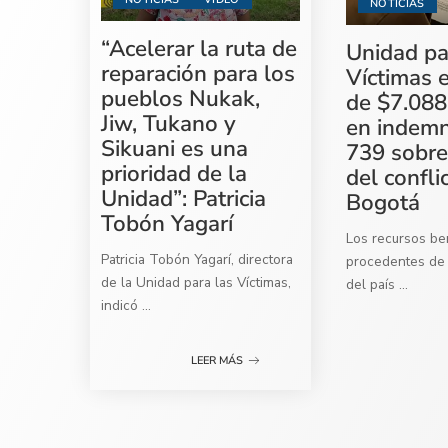
NOTICIAS
“Acelerar la ruta de
Unidad pa
reparación para los
Víctimas 
pueblos Nukak,
de $7.088
Jiw, Tukano y
en indemn
Sikuani es una
739 sobre
prioridad de la
del confli
Unidad”: Patricia
Bogotá
Tobón Yagarí
Los recursos ben
Patricia Tobón Yagarí, directora
procedentes de 
de la Unidad para las Víctimas,
del país
...
indicó
...
LEER MÁS