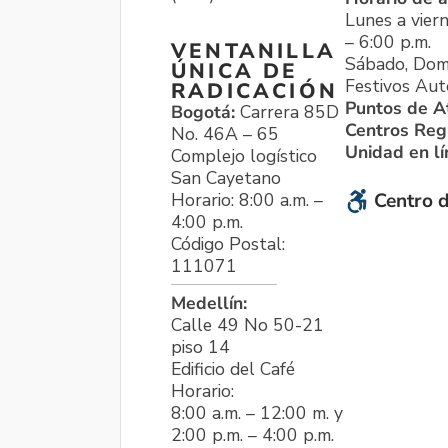
Lunes a viern
– 6:00 p.m.
VENTANILLA
Sábado, Dom
ÚNICA DE
Festivos Aut
RADICACIÓN
Puntos de A
Bogotá:
Carrera 85D
Centros Reg
No. 46A – 65
Unidad en l
Complejo logístico
San Cayetano
Horario: 8:00 a.m. –
Centro d
4:00 p.m.
Código Postal:
111071
Medellín:
Calle 49 No 50-21
piso 14
Edificio del Café
Horario:
8:00 a.m. – 12:00 m. y
2:00 p.m. – 4:00 p.m.