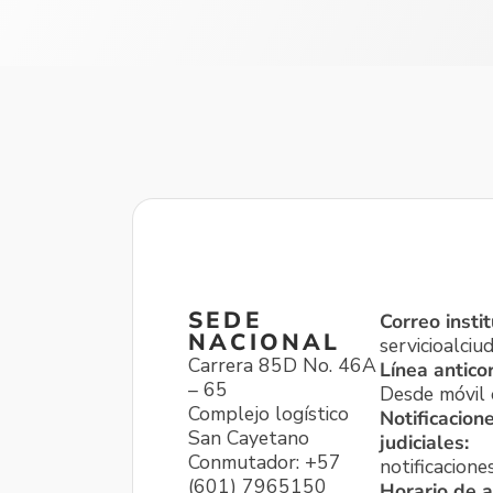
SEDE
Correo instit
NACIONAL
servicioalci
Carrera 85D No. 46A
Línea antico
– 65
Desde móvil o
Complejo logístico
Notificacion
San Cayetano
judiciales:
Conmutador: +57
notificacione
(601) 7965150
Horario de a