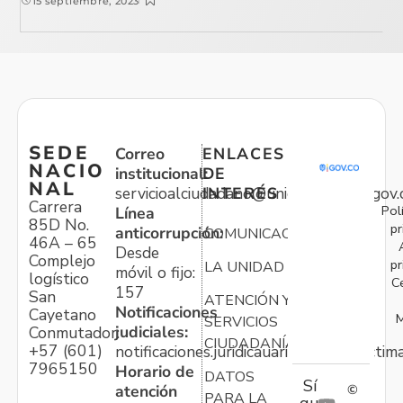
15 septiembre, 2023
SEDE
Correo
ENLACES
NACIO
institucional:
DE
NAL
servicioalciudadano@unidadvictimas.gov.
INTERÉS
Carrera
Pol
Línea
85D No.
pr
anticorrupción:
COMUNICACIONES
46A – 65
Desde
Complejo
pr
LA UNIDAD
móvil o fijo:
logístico
C
157
San
ATENCIÓN Y
Notificaciones
Cayetano
M
SERVICIOS
judiciales:
Conmutador:
CIUDADANÍA
+57 (601)
notificaciones.juridicauariv@unidadvictim
7965150
Horario de
DATOS
Sí
atención
©
PARA LA
gu