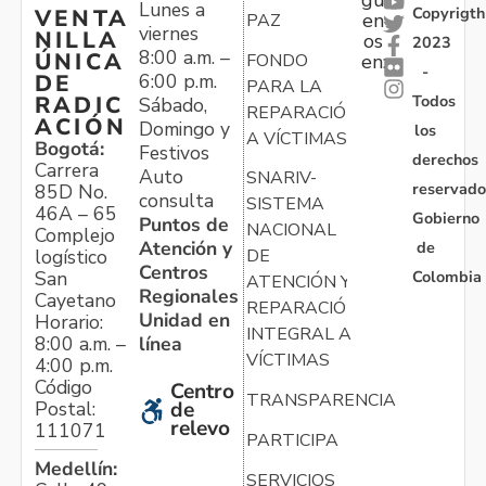
Lunes a
Copyrigth
VENTA
en
PAZ
viernes
NILLA
os
2023
8:00 a.m. –
ÚNICA
FONDO
en:
-
6:00 p.m.
DE
PARA LA
Todos
RADIC
Sábado,
REPARACIÓN
ACIÓN
Domingo y
los
A VÍCTIMAS
Bogotá:
Festivos
derechos
Carrera
Auto
SNARIV-
reservado
85D No.
consulta
SISTEMA
46A – 65
Gobierno
Puntos de
NACIONAL
Complejo
Atención y
de
logístico
DE
Centros
Colombia
San
ATENCIÓN Y
Regionales
Cayetano
REPARACIÓN
Unidad en
Horario:
INTEGRAL A
línea
8:00 a.m. –
VÍCTIMAS
4:00 p.m.
Código
Centro
TRANSPARENCIA
Postal:
de
relevo
111071
PARTICIPA
Medellín:
SERVICIOS