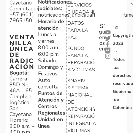
Notificaciones
Cayetano
M
SERVICIOS
judiciales:
Conmutador:
CIUDADANÍA
+57 (601)
notificaciones.juridicauariv@unidadvictim
7965150
Horario de
DATOS
Sí
atención
©
PARA LA
gu
Lunes a
Copyrigth
VENTA
en
PAZ
viernes
NILLA
os
2023
8:00 a.m. –
ÚNICA
FONDO
en:
-
6:00 p.m.
DE
PARA LA
Todos
RADIC
Sábado,
REPARACIÓN
ACIÓN
Domingo y
los
A VÍCTIMAS
Bogotá:
Festivos
derechos
Carrera
Auto
SNARIV-
reservado
85D No.
consulta
SISTEMA
46A – 65
Gobierno
Puntos de
NACIONAL
Complejo
Atención y
de
logístico
DE
Centros
Colombia
San
ATENCIÓN Y
Regionales
Cayetano
REPARACIÓN
Unidad en
Horario:
INTEGRAL A
línea
8:00 a.m. –
VÍCTIMAS
4:00 p.m.