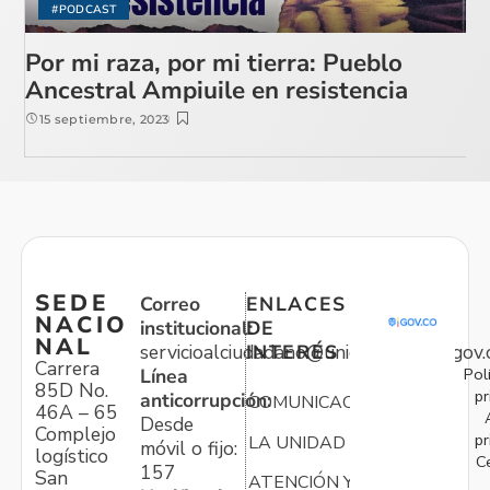
#PODCAST
Por mi raza, por mi tierra: Pueblo
Ancestral Ampiuile en resistencia
15 septiembre, 2023
SEDE
Correo
ENLACES
NACIO
institucional:
DE
NAL
servicioalciudadano@unidadvictimas.gov.
INTERÉS
Carrera
Pol
Línea
85D No.
pr
anticorrupción:
COMUNICACIONES
46A – 65
Desde
Complejo
pr
LA UNIDAD
móvil o fijo:
logístico
C
157
San
ATENCIÓN Y