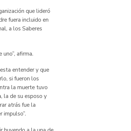
ganización que lideró
re fuera incluido en
nal, a los Saberes
e uno”, afirma.
uesta entender y que
lo, si fueron los
ontra la muerte tuvo
, la de su esposo y
rar atrás fue la
er impulso”.
ir huyendo a la una de