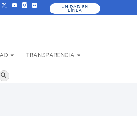
UNIDAD EN
LÍNEA
DAD
TRANSPARENCIA
Botón de búsqueda