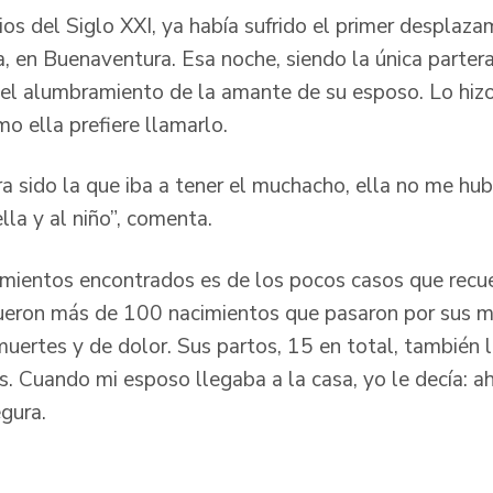
ios del Siglo XXI, ya había sufrido el primer desplaza
, en Buenaventura. Esa noche, siendo la única partera
 el alumbramiento de la amante de su esposo. Lo hiz
mo ella prefiere llamarlo.
ra sido la que iba a tener el muchacho, ella no me hu
 ella y al niño”, comenta.
imientos encontrados es de los pocos casos que rec
fueron más de 100 nacimientos que pasaron por sus 
uertes y de dolor. Sus partos, 15 en total, también l
s. Cuando mi esposo llegaba a la casa, yo le decía: ahí
egura.