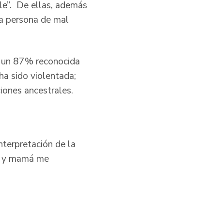
rle”. De ellas, además
la persona de mal
n un 87% reconocida
ha sido violentada;
ciones ancestrales.
nterpretación de la
pá y mamá me