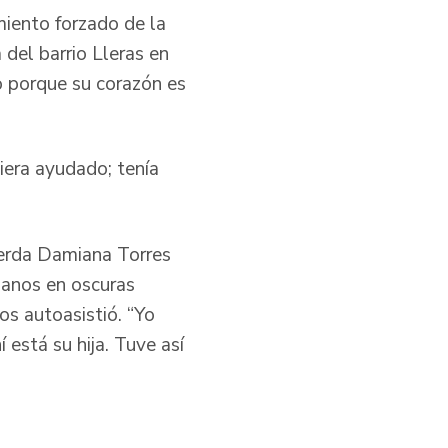
miento forzado de la
 del barrio Lleras en
o porque su corazón es
biera ayudado; tenía
uerda Damiana Torres
manos en oscuras
os autoasistió. “Yo
 está su hija. Tuve así