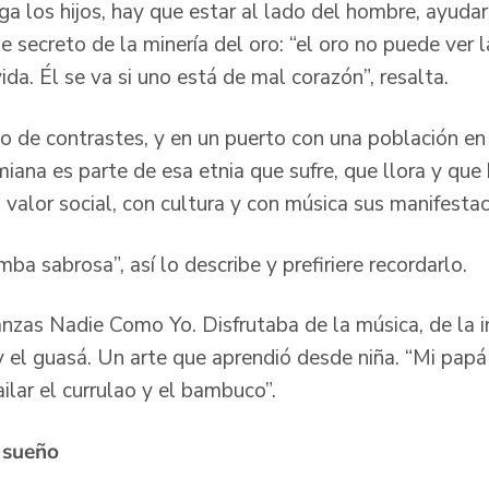
a los hijos, hay que estar al lado del hombre, ayuda
 secreto de la minería del oro: “el oro no puede ver 
vida. Él se va si uno está de mal corazón”, resalta.
co de contrastes, y en un puerto con una población e
ana es parte de esa etnia que sufre, que llora y que 
 valor social, con cultura y con música sus manifesta
mba sabrosa”, así lo describe y prefiriere recordarlo.
anzas Nadie Como Yo. Disfrutaba de la música, de la i
 el guasá. Un arte que aprendió desde niña. “Mi pa
ailar el currulao y el bambuco”.
n sueño