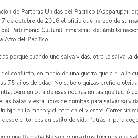
ación de Parteras Unidas del Pacífico (Asoparupa), or
l 7 de octubre de 2016 el oficio que heredó de su mad
a del Patrimonio Cultural Inmaterial, del ámbito nacio
a Afro del Pacífico.
das porque cuando uno salva vidas, otro le salva la d
del conflicto, en medio de una guerra que a ella le c
sus 75 años de edad. No sabe o quizás prefiere olvidar
rrilla; pero en otra de esas noches en las que luchó c
 las balas y estallidos de bombas para salvar su vida
n hijo en la mano y el otro en el vientre. Correr sin mi
 desde entonces un estilo de vida: “atrás ni para cog
rimo que llamaba Nelson, y nosotros tuvimos que sal