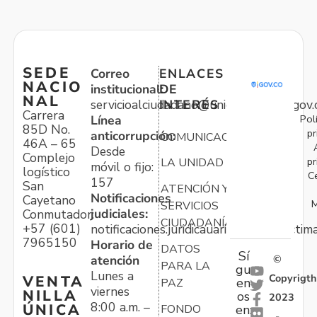
SEDE
Correo
ENLACES
NACIO
institucional:
DE
NAL
servicioalciudadano@unidadvictimas.gov.
INTERÉS
Carrera
Pol
Línea
85D No.
pr
anticorrupción:
COMUNICACIONES
46A – 65
Desde
Complejo
pr
LA UNIDAD
móvil o fijo:
logístico
C
157
San
ATENCIÓN Y
Notificaciones
Cayetano
M
SERVICIOS
judiciales:
Conmutador:
CIUDADANÍA
+57 (601)
notificaciones.juridicauariv@unidadvictim
7965150
Horario de
DATOS
Sí
atención
©
PARA LA
gu
Lunes a
Copyrigth
VENTA
en
PAZ
viernes
NILLA
os
2023
8:00 a.m. –
ÚNICA
FONDO
en:
-