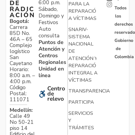
6:00 p.m.
DE
PARA LA
Todos
RADIC
Sábado,
REPARACIÓN
ACIÓN
Domingo y
los
A VÍCTIMAS
Bogotá:
Festivos
derechos
Carrera
Auto
SNARIV-
reservado
85D No.
consulta
SISTEMA
46A – 65
Gobierno
Puntos de
NACIONAL
Complejo
Atención y
de
logístico
DE
Centros
Colombia
San
ATENCIÓN Y
Regionales
Cayetano
REPARACIÓN
Unidad en
Horario:
INTEGRAL A
línea
8:00 a.m. –
VÍCTIMAS
4:00 p.m.
Código
Centro
TRANSPARENCIA
Postal:
de
relevo
111071
PARTICIPA
Medellín:
SERVICIOS
Calle 49
Y
No 50-21
TRÁMITES
piso 14
Edificio del