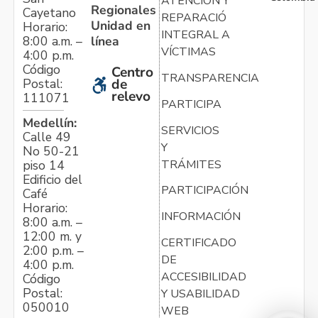
ATENCIÓN Y
Regionales
Cayetano
REPARACIÓN
Unidad en
Horario:
INTEGRAL A
línea
8:00 a.m. –
VÍCTIMAS
4:00 p.m.
Código
Centro
TRANSPARENCIA
Postal:
de
relevo
111071
PARTICIPA
Medellín:
SERVICIOS
Calle 49
Y
No 50-21
TRÁMITES
piso 14
Edificio del
PARTICIPACIÓN
Café
Horario:
INFORMACIÓN
8:00 a.m. –
12:00 m. y
CERTIFICADO
2:00 p.m. –
DE
4:00 p.m.
ACCESIBILIDAD
Código
Postal:
Y USABILIDAD
050010
WEB