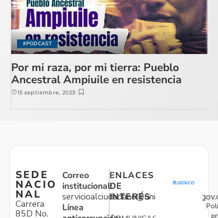
#PODCAST
Por mi raza, por mi tierra: Pueblo
Ancestral Ampiuile en resistencia
15 septiembre, 2023
SEDE
Correo
ENLACES
NACIO
institucional:
DE
NAL
servicioalciudadano@unidadvictimas.gov.
INTERÉS
Carrera
Pol
Línea
85D No.
pr
anticorrupción: