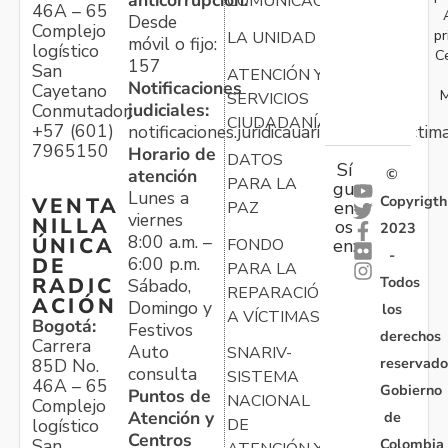
COMUNICACIONES
46A – 65
Desde
Complejo
pr
LA UNIDAD
móvil o fijo:
logístico
C
157
San
ATENCIÓN Y
Notificaciones
Cayetano
M
SERVICIOS
judiciales:
Conmutador:
CIUDADANÍA
+57 (601)
notificaciones.juridicauariv@unidadvictim
7965150
Horario de
DATOS
Sí
atención
©
PARA LA
gu
Lunes a
Copyrigth
VENTA
en
PAZ
viernes
NILLA
os
2023
8:00 a.m. –
ÚNICA
FONDO
en:
-
6:00 p.m.
DE
PARA LA
Todos
RADIC
Sábado,
REPARACIÓN
ACIÓN
Domingo y
los
A VÍCTIMAS
Bogotá:
Festivos
derechos
Carrera
Auto
SNARIV-
reservado
85D No.
consulta
SISTEMA
46A – 65
Gobierno
Puntos de
NACIONAL
Complejo
Atención y
de
logístico
DE
Centros
Colombia
San