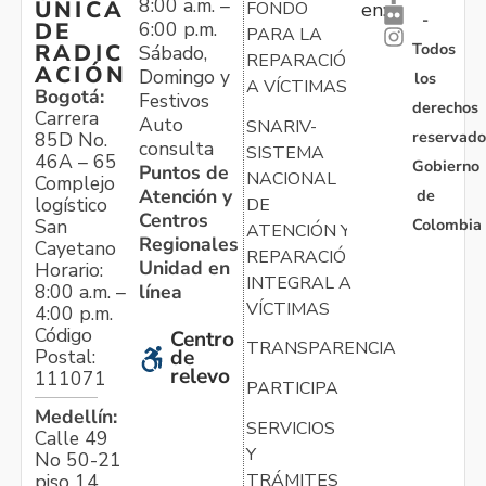
8:00 a.m. –
ÚNICA
FONDO
en:
-
6:00 p.m.
DE
PARA LA
Todos
RADIC
Sábado,
REPARACIÓN
ACIÓN
Domingo y
los
A VÍCTIMAS
Bogotá:
Festivos
derechos
Carrera
Auto
SNARIV-
reservado
85D No.
consulta
SISTEMA
46A – 65
Gobierno
Puntos de
NACIONAL
Complejo
Atención y
de
logístico
DE
Centros
Colombia
San
ATENCIÓN Y
Regionales
Cayetano
REPARACIÓN
Unidad en
Horario:
INTEGRAL A
línea
8:00 a.m. –
VÍCTIMAS
4:00 p.m.
Código
Centro
TRANSPARENCIA
Postal:
de
relevo
111071
PARTICIPA
Medellín:
SERVICIOS
Calle 49
Y
No 50-21
TRÁMITES
piso 14