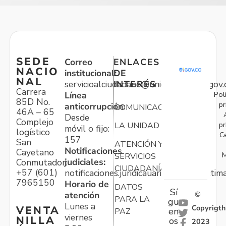
SEDE
Correo
ENLACES
NACIO
institucional:
DE
NAL
servicioalciudadano@unidadvictimas.gov.
INTERÉS
Carrera
Pol
Línea
85D No.
pr
anticorrupción:
COMUNICACIONES
46A – 65
Desde
Complejo
pr
LA UNIDAD
móvil o fijo:
logístico
C
157
San
ATENCIÓN Y
Notificaciones
Cayetano
M
SERVICIOS
judiciales:
Conmutador:
CIUDADANÍA
+57 (601)
notificaciones.juridicauariv@unidadvictim
7965150
Horario de
DATOS
Sí
atención
©
PARA LA
gu
Lunes a
Copyrigth
VENTA
en
PAZ
viernes
NILLA
os
2023