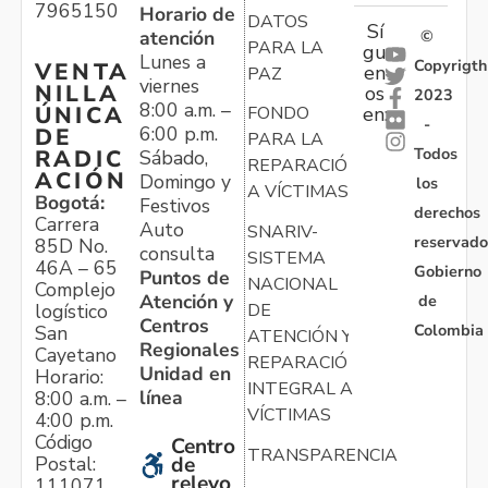
7965150
Horario de
DATOS
Sí
atención
©
PARA LA
gu
Lunes a
Copyrigth
VENTA
en
PAZ
viernes
NILLA
os
2023
8:00 a.m. –
ÚNICA
FONDO
en:
-
6:00 p.m.
DE
PARA LA
Todos
RADIC
Sábado,
REPARACIÓN
ACIÓN
Domingo y
los
A VÍCTIMAS
Bogotá:
Festivos
derechos
Carrera
Auto
SNARIV-
reservado
85D No.
consulta
SISTEMA
46A – 65
Gobierno
Puntos de
NACIONAL
Complejo
Atención y
de
logístico
DE
Centros
Colombia
San
ATENCIÓN Y
Regionales
Cayetano
REPARACIÓN
Unidad en
Horario:
INTEGRAL A
línea
8:00 a.m. –
VÍCTIMAS
4:00 p.m.
Código
Centro
TRANSPARENCIA
Postal:
de
relevo
111071