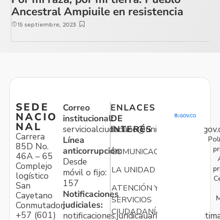
Ancestral Ampiuile en resistencia
15 septiembre, 2023
SEDE
Correo
ENLACES
NACIO
institucional:
DE
NAL
servicioalciudadano@unidadvictimas.gov.
INTERÉS
Carrera
Pol
Línea
85D No.
pr
anticorrupción:
COMUNICACIONES
46A – 65
Desde
Complejo
pr
LA UNIDAD
móvil o fijo:
logístico
C
157
San
ATENCIÓN Y
Notificaciones
Cayetano
M
SERVICIOS
judiciales:
Conmutador:
CIUDADANÍA
+57 (601)
notificaciones.juridicauariv@unidadvictim