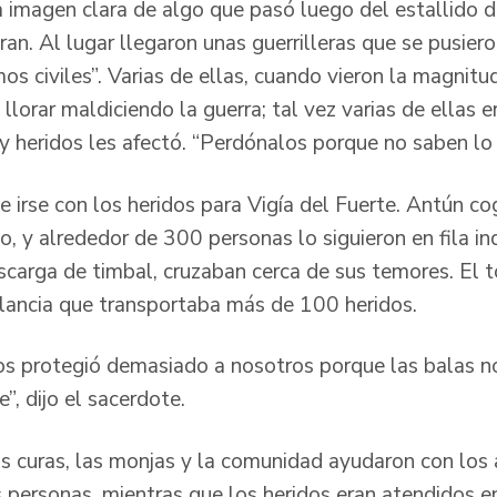
a imagen clara de algo que pasó luego del estallido d
ran. Al lugar llegaron unas guerrilleras que se pusieron
s civiles”. Varias de ellas, cuando vieron la magnitu
 llorar maldiciendo la guerra; tal vez varias de ellas 
y heridos les afectó. “Perdónalos porque no saben lo
 irse con los heridos para Vigía del Fuerte. Antún co
, y alrededor de 300 personas lo siguieron en fila ind
scarga de timbal, cruzaban cerca de sus temores. El 
ulancia que transportaba más de 100 heridos.
os protegió demasiado a nosotros porque las balas n
e”, dijo el sacerdote.
os curas, las monjas y la comunidad ayudaron con los 
s personas, mientras que los heridos eran atendidos e