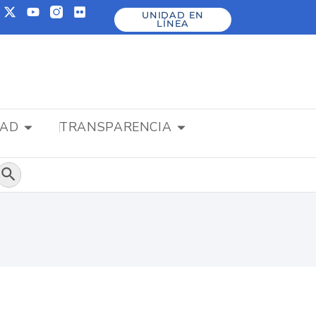
UNIDAD EN
LÍNEA
DAD
TRANSPARENCIA
Botón de búsqueda