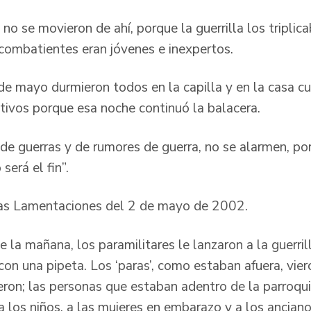
 no se movieron de ahí, porque la guerrilla los triplic
combatientes eran jóvenes e inexpertos.
de mayo durmieron todos en la capilla y en la casa c
ctivos porque esa noche continuó la balacera.
de guerras y de rumores de guerra, no se alarmen, po
 será el fin”.
 las Lamentaciones del 2 de mayo de 2002.
 la mañana, los paramilitares le lanzaron a la guerrill
 con una pipeta. Los ‘paras’, como estaban afuera, vie
rieron; las personas que estaban adentro de la parroqu
a los niños, a las mujeres en embarazo y a los ancianos