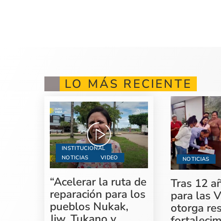
LO MÁS RECIENTE
INSTITUCIONAL
NOTICIAS
VIDEO
NOTICIAS
“Acelerar la ruta de
Tras 12 a
reparación para los
para las V
pueblos Nukak,
otorga re
Jiw, Tukano y
fortaleci