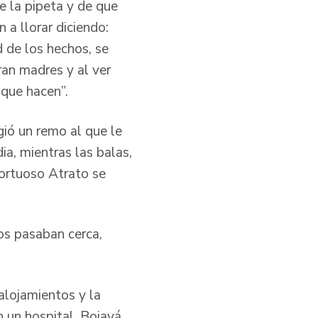
e la pipeta y de que
 a llorar diciendo:
d de los hechos, se
eran madres y al ver
 que hacen”.
gió un remo al que le
ia, mientras las balas,
tortuoso Atrato se
os pasaban cerca,
alojamientos y la
n un hospital. Bojayá