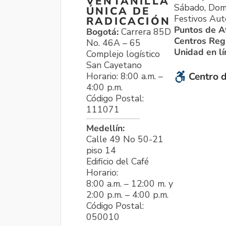
VENTANILLA
Sábado, Dom
ÚNICA DE
Festivos Aut
RADICACIÓN
Puntos de A
Bogotá:
Carrera 85D
Centros Reg
No. 46A – 65
Unidad en l
Complejo logístico
San Cayetano
Horario: 8:00 a.m. –
Centro d
4:00 p.m.
Código Postal:
111071
Medellín:
Calle 49 No 50-21
piso 14
Edificio del Café
Horario:
8:00 a.m. – 12:00 m. y
2:00 p.m. – 4:00 p.m.
Código Postal:
050010