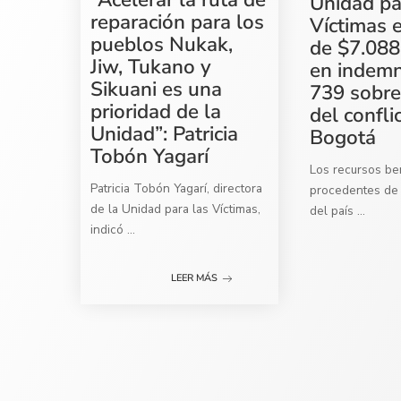
Unidad pa
reparación para los
Víctimas 
pueblos Nukak,
de $7.088
Jiw, Tukano y
en indemn
Sikuani es una
739 sobre
prioridad de la
del confli
Unidad”: Patricia
Bogotá
Tobón Yagarí
Los recursos ben
Patricia Tobón Yagarí, directora
procedentes de 
de la Unidad para las Víctimas,
del país
...
indicó
...
LEER MÁS