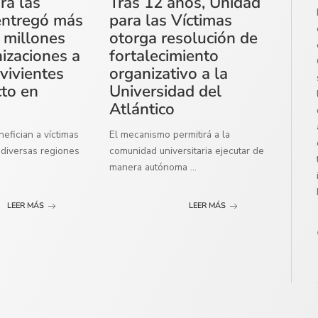
ra las
Tras 12 años, Unidad
entregó más
para las Víctimas
 millones
otorga resolución de
izaciones a
fortalecimiento
vivientes
organizativo a la
cto en
Universidad del
Atlántico
efician a víctimas
El mecanismo permitirá a la
diversas regiones
comunidad universitaria ejecutar de
manera autónoma
...
LEER MÁS
LEER MÁS