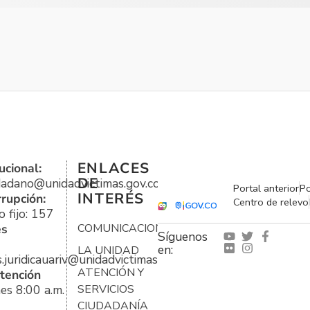
ENLACES
ucional:
DE
udadano@unidadvictimas.gov.co
Portal anterior
Po
INTERÉS
rrupción:
Centro de relevo
 fijo: 157
es
COMUNICACIONES
Síguenos
en:
LA UNIDAD
s.juridicauariv@unidadvictimas.gov.co
ATENCIÓN Y
tención
es 8:00 a.m.
SERVICIOS
CIUDADANÍA