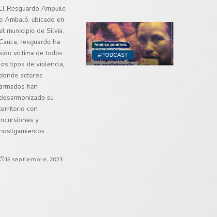
El Resguardo Ampuile
o Ambaló, ubicado en
el municipio de Silvia,
Cauca, resguardo ha
sido víctima de todos
#PODCAST
los tipos de violencia,
donde actores
armados han
desarmonizado su
territorio con
incursiones y
hostigamientos.
15 septiembre, 2023