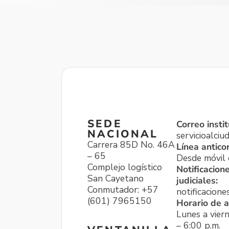
SEDE
Correo instit
NACIONAL
servicioalci
Carrera 85D No. 46A
Línea antico
– 65
Desde móvil o
Complejo logístico
Notificacion
San Cayetano
judiciales:
Conmutador: +57
notificacione
(601) 7965150
Horario de a
Lunes a viern
– 6:00 p.m.