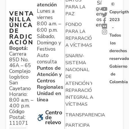
DATOS
Sí
atención
©
PARA LA
gu
Lunes a
Copyrigth
VENTA
en
PAZ
viernes
NILLA
os
2023
8:00 a.m. –
ÚNICA
FONDO
en:
-
6:00 p.m.
DE
PARA LA
Todos
RADIC
Sábado,
REPARACIÓN
ACIÓN
Domingo y
los
A VÍCTIMAS
Bogotá:
Festivos
derechos
Carrera
Auto
SNARIV-
reservado
85D No.
consulta
SISTEMA
46A – 65
Gobierno
Puntos de
NACIONAL
Complejo
Atención y
de
logístico
DE
Centros
Colombia
San
ATENCIÓN Y
Regionales
Cayetano
REPARACIÓN
Unidad en
Horario:
INTEGRAL A
línea
8:00 a.m. –
VÍCTIMAS
4:00 p.m.
Código
Centro
TRANSPARENCIA
Postal:
de
relevo
111071
PARTICIPA