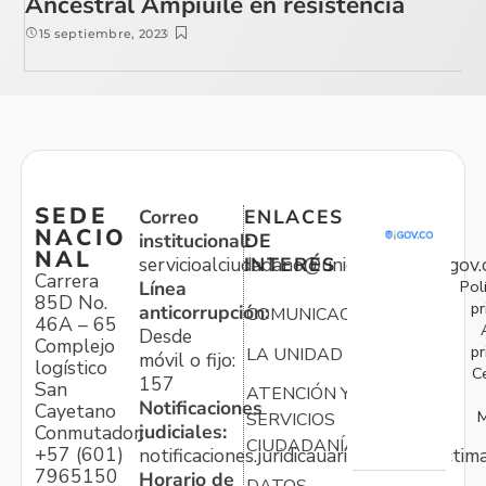
Ancestral Ampiuile en resistencia
15 septiembre, 2023
SEDE
Correo
ENLACES
NACIO
institucional:
DE
NAL
servicioalciudadano@unidadvictimas.gov.
INTERÉS
Carrera
Pol
Línea
85D No.
pr
anticorrupción:
COMUNICACIONES
46A – 65
Desde
Complejo
pr
LA UNIDAD
móvil o fijo:
logístico
C
157
San
ATENCIÓN Y
Notificaciones
Cayetano
M
SERVICIOS
judiciales:
Conmutador:
CIUDADANÍA
+57 (601)
notificaciones.juridicauariv@unidadvictim
7965150
Horario de