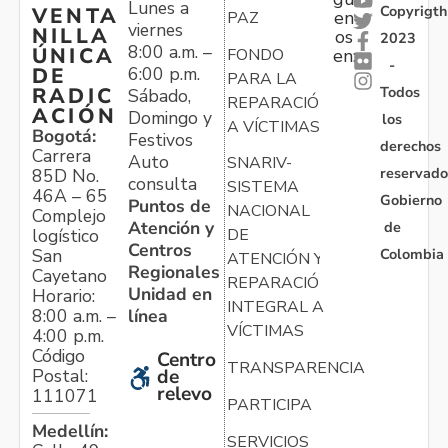
Lunes a
Copyrigth
VENTA
en
PAZ
viernes
NILLA
os
2023
8:00 a.m. –
ÚNICA
FONDO
en:
-
6:00 p.m.
DE
PARA LA
Todos
RADIC
Sábado,
REPARACIÓN
ACIÓN
Domingo y
los
A VÍCTIMAS
Bogotá:
Festivos
derechos
Carrera
Auto
SNARIV-
reservado
85D No.
consulta
SISTEMA
46A – 65
Gobierno
Puntos de
NACIONAL
Complejo
Atención y
de
logístico
DE
Centros
Colombia
San
ATENCIÓN Y
Regionales
Cayetano
REPARACIÓN
Unidad en
Horario:
INTEGRAL A
línea
8:00 a.m. –
VÍCTIMAS
4:00 p.m.
Código
Centro
TRANSPARENCIA
Postal:
de
relevo
111071
PARTICIPA
Medellín:
SERVICIOS