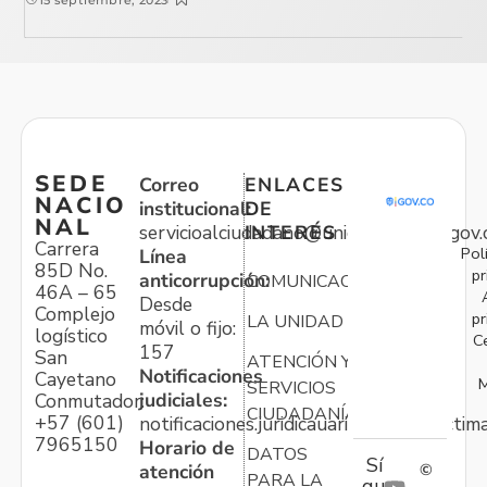
15 septiembre, 2023
SEDE
Correo
ENLACES
NACIO
institucional:
DE
NAL
servicioalciudadano@unidadvictimas.gov.
INTERÉS
Carrera
Pol
Línea
85D No.
pr
anticorrupción:
COMUNICACIONES
46A – 65
Desde
Complejo
pr
LA UNIDAD
móvil o fijo:
logístico
C
157
San
ATENCIÓN Y
Notificaciones
Cayetano
M
SERVICIOS
judiciales:
Conmutador:
CIUDADANÍA
+57 (601)
notificaciones.juridicauariv@unidadvictim
7965150
Horario de
DATOS
Sí
atención
©
PARA LA
gu