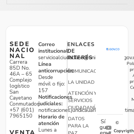
SEDE
Correo
ENLACES
NACIO
institucional:
DE
NAL
servicioalciudadano@unidadvictimas.gov.
INTERÉS
Carrera
Pol
Línea
85D No.
pr
anticorrupción:
COMUNICACIONES
46A – 65
Desde
Complejo
pr
LA UNIDAD
móvil o fijo:
logístico
C
157
San
ATENCIÓN Y
Notificaciones
Cayetano
M
SERVICIOS
judiciales:
Conmutador:
CIUDADANÍA
+57 (601)
notificaciones.juridicauariv@unidadvictim
7965150
Horario de
DATOS
Sí
atención
©
PARA LA
gu
Lunes a
Copyrigth
VENTA
en
PAZ