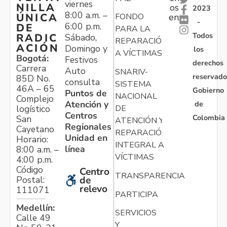
viernes
NILLA
os
2023
8:00 a.m. –
ÚNICA
FONDO
en:
-
6:00 p.m.
DE
PARA LA
Todos
RADIC
Sábado,
REPARACIÓN
ACIÓN
Domingo y
los
A VÍCTIMAS
Bogotá:
Festivos
derechos
Carrera
Auto
SNARIV-
reservado
85D No.
consulta
SISTEMA
46A – 65
Gobierno
Puntos de
NACIONAL
Complejo
Atención y
de
logístico
DE
Centros
Colombia
San
ATENCIÓN Y
Regionales
Cayetano
REPARACIÓN
Unidad en
Horario:
INTEGRAL A
línea
8:00 a.m. –
VÍCTIMAS
4:00 p.m.
Código
Centro
TRANSPARENCIA
Postal:
de
relevo
111071
PARTICIPA
Medellín:
SERVICIOS
Calle 49
Y