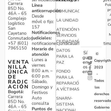
Carrera
Pol
Línea
85D No.
pr
anticorrupción:
COMUNICACIONES
46A – 65
Desde
Complejo
pr
LA UNIDAD
móvil o fijo:
logístico
C
157
San
ATENCIÓN Y
Notificaciones
Cayetano
M
SERVICIOS
judiciales:
Conmutador:
CIUDADANÍA
+57 (601)
notificaciones.juridicauariv@unidadvictim
7965150
Horario de
DATOS
Sí
atención
©
PARA LA
gu
Lunes a
Copyrigth
VENTA
en
PAZ
viernes
NILLA
os
2023
8:00 a.m. –
ÚNICA
FONDO
en:
-
6:00 p.m.
DE
PARA LA
Todos
RADIC
Sábado,
REPARACIÓN
ACIÓN
Domingo y
los
A VÍCTIMAS
Bogotá:
Festivos
derechos
Carrera
Auto
SNARIV-
reservado
85D No.
consulta
SISTEMA
46A – 65
Gobierno
Puntos de
NACIONAL