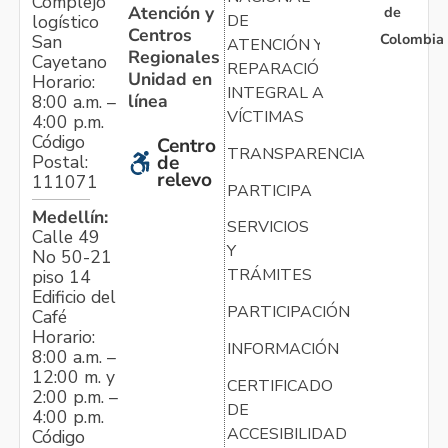
Complejo
Atención y
de
logístico
DE
Centros
Colombia
San
ATENCIÓN Y
Regionales
Cayetano
REPARACIÓN
Unidad en
Horario:
INTEGRAL A
línea
8:00 a.m. –
VÍCTIMAS
4:00 p.m.
Código
Centro
TRANSPARENCIA
Postal:
de
relevo
111071
PARTICIPA
Medellín:
SERVICIOS
Calle 49
Y
No 50-21
TRÁMITES
piso 14
Edificio del
PARTICIPACIÓN
Café
Horario:
INFORMACIÓN
8:00 a.m. –
12:00 m. y
CERTIFICADO
2:00 p.m. –
DE
4:00 p.m.
ACCESIBILIDAD
Código