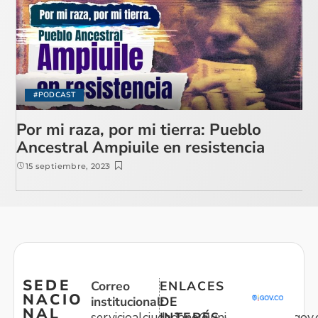
#PODCAST
Por mi raza, por mi tierra: Pueblo
Ancestral Ampiuile en resistencia
15 septiembre, 2023
SEDE
Correo
ENLACES
NACIO
institucional:
DE
NAL
servicioalciudadano@unidadvictimas.gov.
INTERÉS