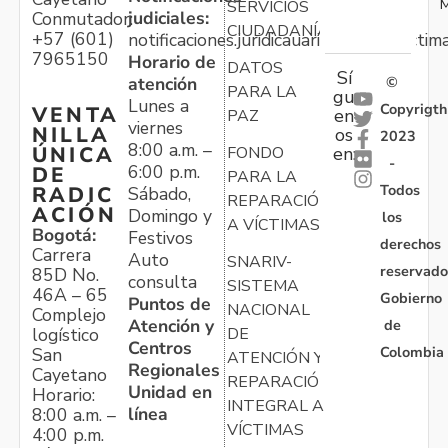
M
SERVICIOS
judiciales:
Conmutador:
CIUDADANÍA
+57 (601)
notificaciones.juridicauariv@unidadvictim
7965150
Horario de
DATOS
Sí
atención
©
PARA LA
gu
Lunes a
Copyrigth
VENTA
en
PAZ
viernes
NILLA
os
2023
8:00 a.m. –
ÚNICA
FONDO
en:
-
6:00 p.m.
DE
PARA LA
Todos
RADIC
Sábado,
REPARACIÓN
ACIÓN
Domingo y
los
A VÍCTIMAS
Bogotá:
Festivos
derechos
Carrera
Auto
SNARIV-
reservado
85D No.
consulta
SISTEMA
46A – 65
Gobierno
Puntos de
NACIONAL
Complejo
Atención y
de
logístico
DE
Centros
Colombia
San
ATENCIÓN Y
Regionales
Cayetano
REPARACIÓN
Unidad en
Horario:
INTEGRAL A
línea
8:00 a.m. –
VÍCTIMAS
4:00 p.m.