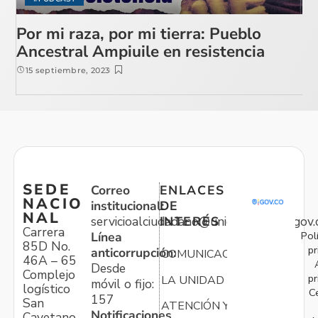
Por mi raza, por mi tierra: Pueblo
Ancestral Ampiuile en resistencia
15 septiembre, 2023
SEDE
Correo
ENLACES
NACIO
institucional:
DE
NAL
servicioalciudadano@unidadvictimas.gov.
INTERÉS
Carrera
Pol
Línea
85D No.
pr
anticorrupción:
COMUNICACIONES
46A – 65
Desde
Complejo
pr
LA UNIDAD
móvil o fijo:
logístico
C
157
San
ATENCIÓN Y
Notificaciones
Cayetano