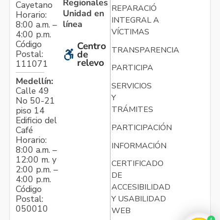
Regionales
Cayetano
REPARACIÓN
Unidad en
Horario:
INTEGRAL A
línea
8:00 a.m. –
VÍCTIMAS
4:00 p.m.
Código
Centro
TRANSPARENCIA
Postal:
de
relevo
111071
PARTICIPA
Medellín:
SERVICIOS
Calle 49
Y
No 50-21
TRÁMITES
piso 14
Edificio del
PARTICIPACIÓN
Café
Horario:
INFORMACIÓN
8:00 a.m. –
12:00 m. y
CERTIFICADO
2:00 p.m. –
DE
4:00 p.m.
ACCESIBILIDAD
Código
Postal:
Y USABILIDAD
050010
WEB
4