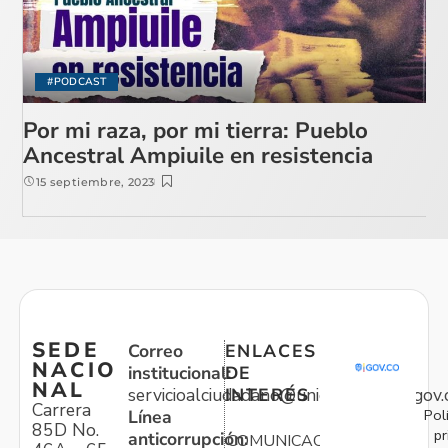
#PODCAST
Por mi raza, por mi tierra: Pueblo
Ancestral Ampiuile en resistencia
15 septiembre, 2023
SEDE
Correo
ENLACES
NACIO
institucional:
DE
NAL
servicioalciudadano@unidadvictimas.gov.
INTERÉS
Carrera
Pol
Línea
85D No.
pr
anticorrupción:
COMUNICACIONES