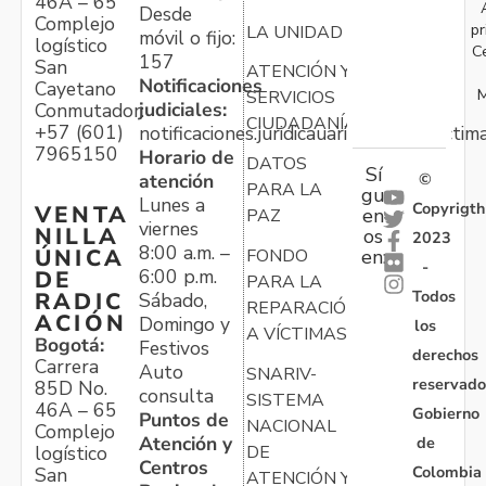
46A – 65
Desde
Complejo
pr
LA UNIDAD
móvil o fijo:
logístico
C
157
San
ATENCIÓN Y
Notificaciones
Cayetano
M
SERVICIOS
judiciales:
Conmutador:
CIUDADANÍA
+57 (601)
notificaciones.juridicauariv@unidadvictim
7965150
Horario de
DATOS
Sí
atención
©
PARA LA
gu
Lunes a
Copyrigth
VENTA
en
PAZ
viernes
NILLA
os
2023
8:00 a.m. –
ÚNICA
FONDO
en:
-
6:00 p.m.
DE
PARA LA
Todos
RADIC
Sábado,
REPARACIÓN
ACIÓN
Domingo y
los
A VÍCTIMAS
Bogotá:
Festivos
derechos
Carrera
Auto
SNARIV-
reservado
85D No.
consulta
SISTEMA
46A – 65
Gobierno
Puntos de
NACIONAL
Complejo
Atención y
de
logístico
DE
Centros
Colombia
San
ATENCIÓN Y