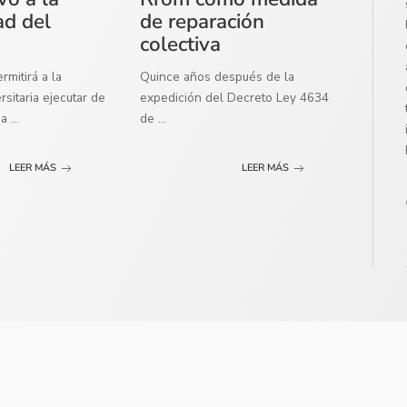
ad del
de reparación
colectiva
mitirá a la
Quince años después de la
sitaria ejecutar de
expedición del Decreto Ley 4634
ma
...
de
...
LEER MÁS
LEER MÁS