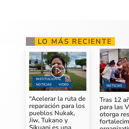
LO MÁS RECIENTE
INSTITUCIONAL
NOTICIAS
VIDEO
NOTICIAS
“Acelerar la ruta de
Tras 12 a
reparación para los
para las V
pueblos Nukak,
otorga re
Jiw, Tukano y
fortaleci
Sikuani es una
organizati