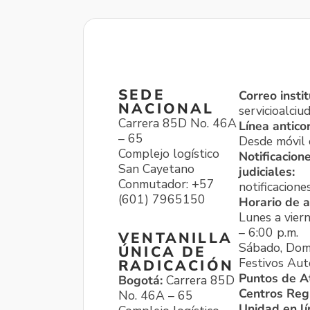
SEDE
Correo instit
NACIONAL
servicioalci
Carrera 85D No. 46A
Línea antico
– 65
Desde móvil o
Complejo logístico
Notificacion
San Cayetano
judiciales:
Conmutador: +57
notificacione
(601) 7965150
Horario de a
Lunes a viern
– 6:00 p.m.
VENTANILLA
Sábado, Dom
ÚNICA DE
Festivos Aut
RADICACIÓN
Puntos de A
Bogotá:
Carrera 85D
Centros Reg
No. 46A – 65
Unidad en l