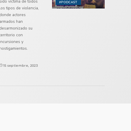
sido víctima de todos
#PODCAST
los tipos de violencia,
donde actores
armados han
desarmonizado su
territorio con
incursiones y
hostigamientos.
15 septiembre, 2023