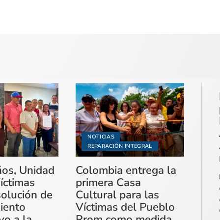
NOTICIAS
REPARACIÓN INTEGRAL
ños, Unidad
Colombia entrega la
íctimas
primera Casa
solución de
Cultural para las
miento
Víctimas del Pueblo
vo a la
Rrom como medida