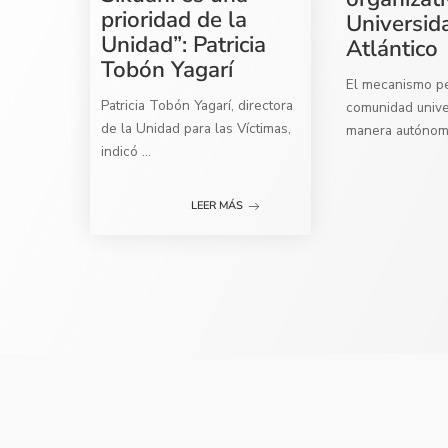
prioridad de la
Universid
Unidad”: Patricia
Atlántico
Tobón Yagarí
El mecanismo per
Patricia Tobón Yagarí, directora
comunidad univer
de la Unidad para las Víctimas,
manera autóno
indicó
...
LEER MÁS