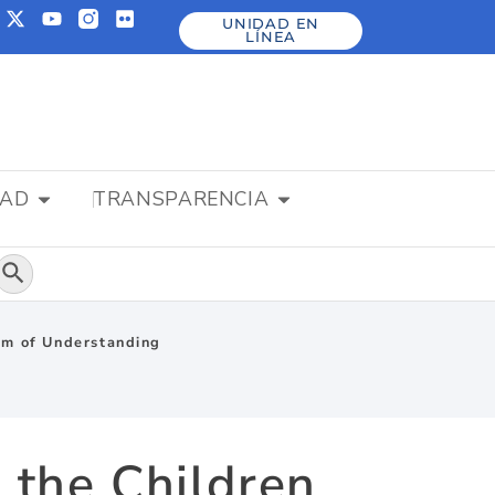
UNIDAD EN
LÍNEA
DAD
TRANSPARENCIA
Botón de búsqueda
um of Understanding
 the Children