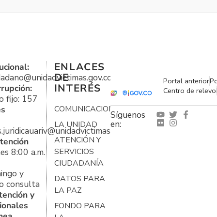
ENLACES
ucional:
DE
udadano@unidadvictimas.gov.co
Portal anterior
Po
INTERÉS
rrupción:
Centro de relevo
 fijo: 157
es
COMUNICACIONES
Síguenos
en:
LA UNIDAD
s.juridicauariv@unidadvictimas.gov.co
ATENCIÓN Y
tención
es 8:00 a.m.
SERVICIOS
CIUDADANÍA
ingo y
DATOS PARA
o consulta
LA PAZ
tención y
ionales
FONDO PARA
ínea