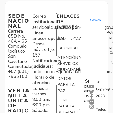
SEDE
Correo
ENLACES
NACIO
institucional:
DE
NAL
servicioalciudadano@unidadvictimas.gov.
INTERÉS
Carrera
Pol
Línea
85D No.
pr
anticorrupción:
COMUNICACIONES
46A – 65
Desde
Complejo
pr
LA UNIDAD
móvil o fijo:
logístico
C
157
San
ATENCIÓN Y
Notificaciones
Cayetano
M
SERVICIOS
judiciales:
Conmutador:
CIUDADANÍA
+57 (601)
notificaciones.juridicauariv@unidadvictim
7965150
Horario de
DATOS
Sí
atención
©
PARA LA
gu
Lunes a
Copyrigth
VENTA
en
PAZ
viernes
NILLA
os
2023
8:00 a.m. –
ÚNICA
FONDO
en:
-
6:00 p.m.
DE
PARA LA
Todos
RADIC
Sábado,
REPARACIÓN