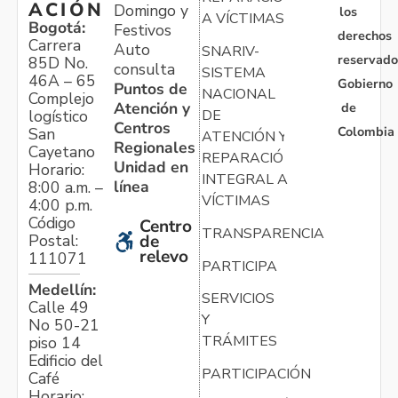
ACIÓN
Domingo y
los
A VÍCTIMAS
Bogotá:
Festivos
derechos
Carrera
Auto
SNARIV-
reservado
85D No.
consulta
SISTEMA
46A – 65
Gobierno
Puntos de
NACIONAL
Complejo
Atención y
de
logístico
DE
Centros
Colombia
San
ATENCIÓN Y
Regionales
Cayetano
REPARACIÓN
Unidad en
Horario:
INTEGRAL A
línea
8:00 a.m. –
VÍCTIMAS
4:00 p.m.
Código
Centro
TRANSPARENCIA
Postal:
de
relevo
111071
PARTICIPA
Medellín:
SERVICIOS
Calle 49
Y
No 50-21
TRÁMITES
piso 14
Edificio del
PARTICIPACIÓN
Café
Horario: