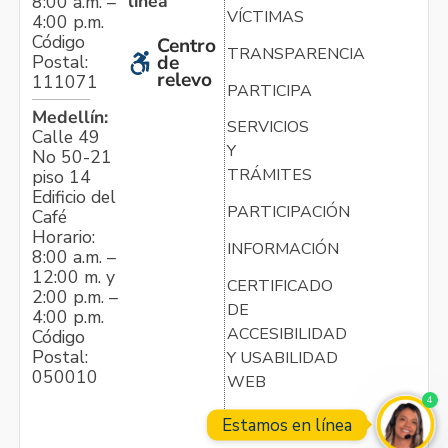
línea
8:00 a.m. –
VÍCTIMAS
4:00 p.m.
Código
Centro
TRANSPARENCIA
Postal:
de
relevo
111071
PARTICIPA
Medellín:
SERVICIOS
Calle 49
Y
No 50-21
TRÁMITES
piso 14
Edificio del
PARTICIPACIÓN
Café
Horario:
INFORMACIÓN
8:00 a.m. –
12:00 m. y
CERTIFICADO
2:00 p.m. –
DE
4:00 p.m.
ACCESIBILIDAD
Código
Postal:
Y USABILIDAD
050010
WEB
4
Estamos en línea