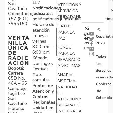
157
San
ATENCIÓN Y
Notificaciones
Cayetano
M
SERVICIOS
judiciales:
Conmutador:
CIUDADANÍA
+57 (601)
notificaciones.juridicauariv@unidadvictim
7965150
Horario de
DATOS
Sí
atención
©
PARA LA
gu
Lunes a
Copyrigth
VENTA
en
PAZ
viernes
NILLA
os
2023
8:00 a.m. –
ÚNICA
FONDO
en:
-
6:00 p.m.
DE
PARA LA
Todos
RADIC
Sábado,
REPARACIÓN
ACIÓN
Domingo y
los
A VÍCTIMAS
Bogotá:
Festivos
derechos
Carrera
Auto
SNARIV-
reservado
85D No.
consulta
SISTEMA
46A – 65
Gobierno
Puntos de
NACIONAL
Complejo
Atención y
de
logístico
DE
Centros
Colombia
San
ATENCIÓN Y
Regionales
Cayetano
REPARACIÓN
Unidad en
Horario:
INTEGRAL A