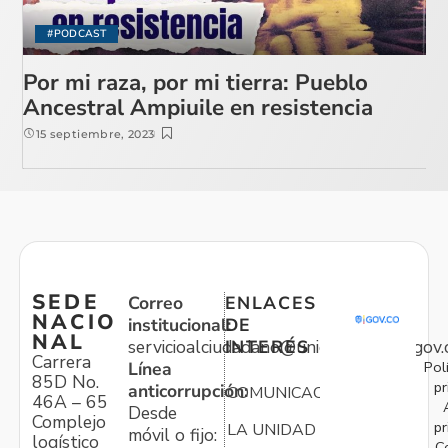
#PODCAST
Por mi raza, por mi tierra: Pueblo
Ancestral Ampiuile en resistencia
15 septiembre, 2023
SEDE
Correo
ENLACES
NACIO
institucional:
DE
NAL
servicioalciudadano@unidadvictimas.gov.
INTERÉS
Carrera
Pol
Línea
85D No.
pr
anticorrupción:
COMUNICACIONES
46A – 65
Desde
Complejo
pr
LA UNIDAD
móvil o fijo:
logístico
C