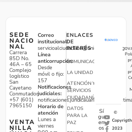
SEDE
Correo
ENLACES
NACIO
institucional:
DE
NAL
servicioalciudadano@unidadvictimas.gov.
INTERÉS
Carrera
Pol
Línea
85D No.
pr
anticorrupción:
COMUNICACIONES
46A – 65
Desde
Complejo
pr
LA UNIDAD
móvil o fijo:
logístico
C
157
San
ATENCIÓN Y
Notificaciones
Cayetano
M
SERVICIOS
judiciales:
Conmutador:
CIUDADANÍA
+57 (601)
notificaciones.juridicauariv@unidadvictim
7965150
Horario de
DATOS
Sí
atención
©
PARA LA
gu
Lunes a
Copyrigth
VENTA
en
PAZ
viernes
NILLA
os
2023