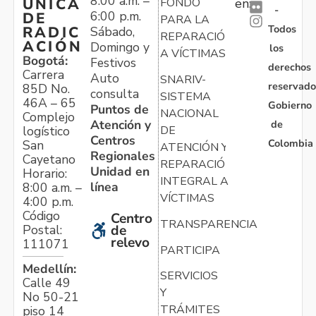
8:00 a.m. –
ÚNICA
FONDO
en:
-
6:00 p.m.
DE
PARA LA
Todos
RADIC
Sábado,
REPARACIÓN
ACIÓN
Domingo y
los
A VÍCTIMAS
Bogotá:
Festivos
derechos
Carrera
Auto
SNARIV-
reservado
85D No.
consulta
SISTEMA
46A – 65
Gobierno
Puntos de
NACIONAL
Complejo
Atención y
de
logístico
DE
Centros
Colombia
San
ATENCIÓN Y
Regionales
Cayetano
REPARACIÓN
Unidad en
Horario:
INTEGRAL A
línea
8:00 a.m. –
VÍCTIMAS
4:00 p.m.
Código
Centro
TRANSPARENCIA
Postal:
de
relevo
111071
PARTICIPA
Medellín:
SERVICIOS
Calle 49
Y
No 50-21
TRÁMITES
piso 14