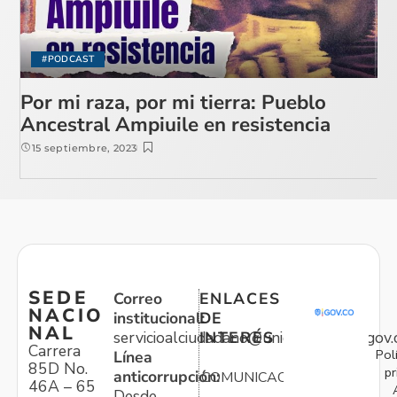
#PODCAST
Por mi raza, por mi tierra: Pueblo
Ancestral Ampiuile en resistencia
15 septiembre, 2023
SEDE
Correo
ENLACES
NACIO
institucional:
DE
NAL
servicioalciudadano@unidadvictimas.gov.
INTERÉS
Carrera
Pol
Línea
85D No.
pr
anticorrupción:
COMUNICACIONES
46A – 65
Desde