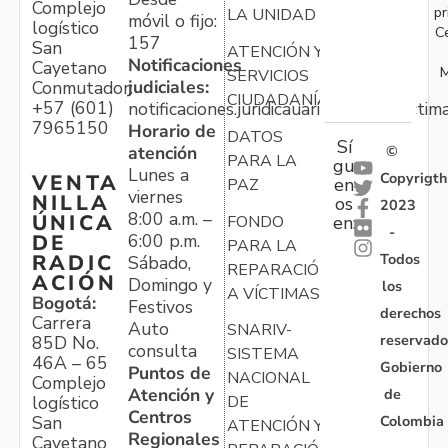
Complejo
pr
LA UNIDAD
móvil o fijo:
logístico
C
157
San
ATENCIÓN Y
Notificaciones
Cayetano
M
SERVICIOS
judiciales:
Conmutador:
CIUDADANÍA
+57 (601)
notificaciones.juridicauariv@unidadvictim
7965150
Horario de
DATOS
Sí
atención
©
PARA LA
gu
Lunes a
Copyrigth
VENTA
en
PAZ
viernes
NILLA
os
2023
8:00 a.m. –
ÚNICA
FONDO
en:
-
6:00 p.m.
DE
PARA LA
Todos
RADIC
Sábado,
REPARACIÓN
ACIÓN
Domingo y
los
A VÍCTIMAS
Bogotá:
Festivos
derechos
Carrera
Auto
SNARIV-
reservado
85D No.
consulta
SISTEMA
46A – 65
Gobierno
Puntos de
NACIONAL
Complejo
Atención y
de
logístico
DE
Centros
Colombia
San
ATENCIÓN Y
Regionales
Cayetano