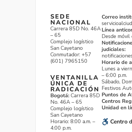
SEDE
Correo instit
NACIONAL
servicioalci
Carrera 85D No. 46A
Línea antico
– 65
Desde móvil o
Complejo logístico
Notificacion
San Cayetano
judiciales:
Conmutador: +57
notificacione
(601) 7965150
Horario de a
Lunes a viern
– 6:00 p.m.
VENTANILLA
Sábado, Dom
ÚNICA DE
Festivos Aut
RADICACIÓN
Puntos de A
Bogotá:
Carrera 85D
Centros Reg
No. 46A – 65
Unidad en l
Complejo logístico
San Cayetano
Horario: 8:00 a.m. –
Centro d
4:00 p.m.