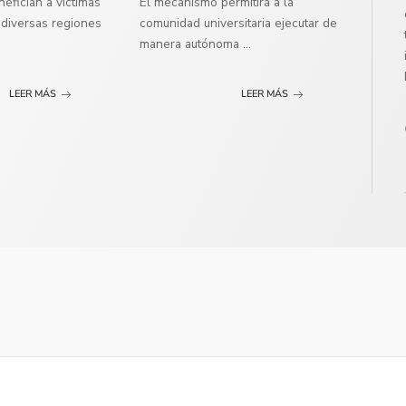
efician a víctimas
El mecanismo permitirá a la
diversas regiones
comunidad universitaria ejecutar de
manera autónoma
...
LEER MÁS
LEER MÁS