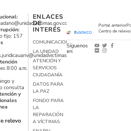
ENLACES
ucional:
DE
udadano@unidadvictimas.gov.co
Portal anterior
Po
INTERÉS
rrupción:
Centro de relevo
 fijo: 157
es
COMUNICACIONES
Síguenos
en:
LA UNIDAD
s.juridicauariv@unidadvictimas.gov.co
ATENCIÓN Y
tención
es 8:00 a.m.
SERVICIOS
CIUDADANÍA
ingo y
DATOS PARA
o consulta
LA PAZ
tención y
ionales
FONDO PARA
ínea
LA
REPARACIÓN
e relevo
A VÍCTIMAS
SNARIV-