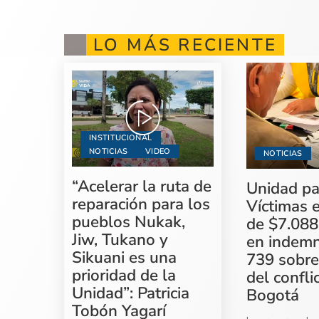
LO MÁS RECIENTE
INSTITUCIONAL
NOTICIAS
VIDEO
NOTICIAS
“Acelerar la ruta de
Unidad pa
reparación para los
Víctimas 
pueblos Nukak,
de $7.088
Jiw, Tukano y
en indemn
Sikuani es una
739 sobre
prioridad de la
del confli
Unidad”: Patricia
Bogotá
Tobón Yagarí