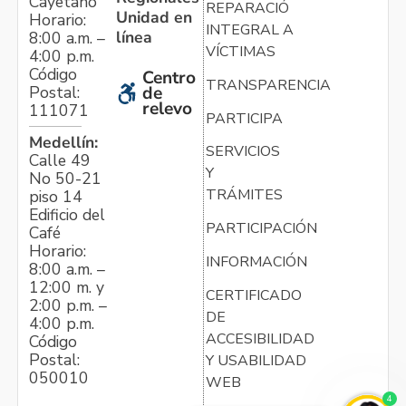
Cayetano
REPARACIÓN
Unidad en
Horario:
INTEGRAL A
línea
8:00 a.m. –
VÍCTIMAS
4:00 p.m.
Código
Centro
TRANSPARENCIA
Postal:
de
relevo
111071
PARTICIPA
Medellín:
SERVICIOS
Calle 49
Y
No 50-21
TRÁMITES
piso 14
Edificio del
PARTICIPACIÓN
Café
Horario:
INFORMACIÓN
8:00 a.m. –
12:00 m. y
CERTIFICADO
2:00 p.m. –
DE
4:00 p.m.
ACCESIBILIDAD
Código
Postal:
Y USABILIDAD
050010
WEB
4