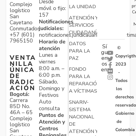
Desde
Complejo
pr
LA UNIDAD
móvil o fijo:
logístico
C
157
San
ATENCIÓN Y
Notificaciones
Cayetano
M
SERVICIOS
judiciales:
Conmutador:
CIUDADANÍA
+57 (601)
notificaciones.juridicauariv@unidadvictim
7965150
Horario de
DATOS
Sí
atención
©
PARA LA
gu
Lunes a
Copyrigth
VENTA
en
PAZ
viernes
NILLA
os
2023
8:00 a.m. –
ÚNICA
FONDO
en:
-
6:00 p.m.
DE
PARA LA
Todos
RADIC
Sábado,
REPARACIÓN
ACIÓN
Domingo y
los
A VÍCTIMAS
Bogotá:
Festivos
derechos
Carrera
Auto
SNARIV-
reservado
85D No.
consulta
SISTEMA
46A – 65
Gobierno
Puntos de
NACIONAL
Complejo
Atención y
de
logístico
DE
Centros
Colombia
San
ATENCIÓN Y
Regionales