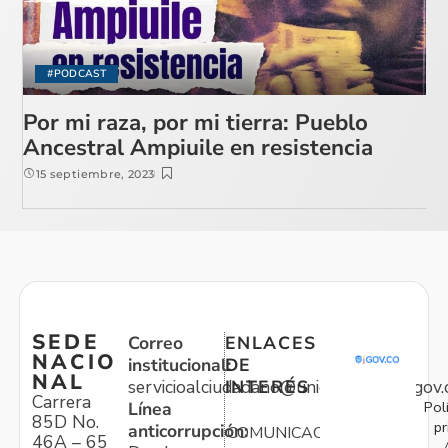
#PODCAST
Por mi raza, por mi tierra: Pueblo
Ancestral Ampiuile en resistencia
15 septiembre, 2023
SEDE
Correo
ENLACES
NACIO
institucional:
DE
NAL
servicioalciudadano@unidadvictimas.gov.
INTERÉS
Carrera
Pol
Línea
85D No.
pr
anticorrupción:
COMUNICACIONES
46A – 65