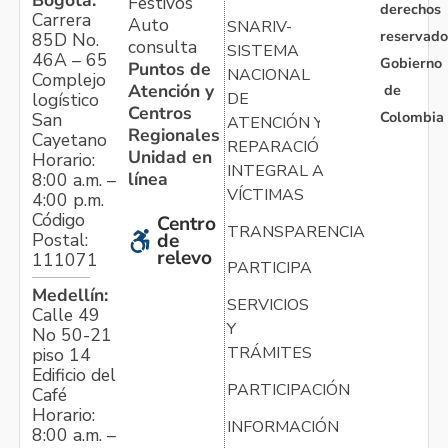
Festivos
derechos
Carrera
Auto
SNARIV-
reservado
85D No.
consulta
SISTEMA
46A – 65
Gobierno
Puntos de
NACIONAL
Complejo
Atención y
de
logístico
DE
Centros
Colombia
San
ATENCIÓN Y
Regionales
Cayetano
REPARACIÓN
Unidad en
Horario:
INTEGRAL A
línea
8:00 a.m. –
VÍCTIMAS
4:00 p.m.
Código
Centro
TRANSPARENCIA
Postal:
de
relevo
111071
PARTICIPA
Medellín:
SERVICIOS
Calle 49
Y
No 50-21
TRÁMITES
piso 14
Edificio del
PARTICIPACIÓN
Café
Horario:
INFORMACIÓN
8:00 a.m. –