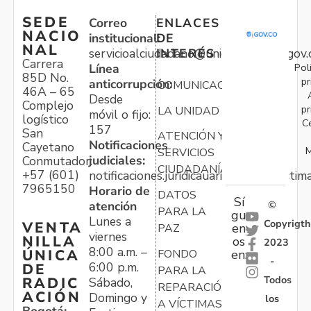
SEDE
Correo
ENLACES
NACIO
institucional:
DE
NAL
servicioalciudadano@unidadvictimas.gov.
INTERÉS
Carrera
Pol
Línea
85D No.
pr
anticorrupción:
COMUNICACIONES
46A – 65
Desde
Complejo
pr
LA UNIDAD
móvil o fijo:
logístico
C
157
San
ATENCIÓN Y
Notificaciones
Cayetano
M
SERVICIOS
judiciales:
Conmutador:
CIUDADANÍA
+57 (601)
notificaciones.juridicauariv@unidadvictim
7965150
Horario de
DATOS
Sí
atención
©
PARA LA
gu
Lunes a
Copyrigth
VENTA
en
PAZ
viernes
NILLA
os
2023
8:00 a.m. –
ÚNICA
FONDO
en:
-
6:00 p.m.
DE
PARA LA
Todos
RADIC
Sábado,
REPARACIÓN
ACIÓN
Domingo y
los
A VÍCTIMAS
Bogotá: